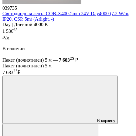
039735
Светодиодная лента COB-X400-5mm 24V Day4000 (7.2 W/m,
IP20, CSP, 5m) (Arlight, -)
Day | Дневной 4000 K
65
1 536
₽/м
В наличии
25
Пакет (полиэтилен) 5 м —
7 683
₽
Пакет (полиэтилен) 5 м
25
7 683
₽
В корзину