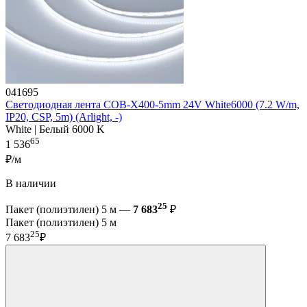
041695
Светодиодная лента COB-X400-5mm 24V White6000 (7.2 W/m,
IP20, CSP, 5m) (Arlight, -)
White | Белый 6000 K
65
1 536
₽/м
В наличии
25
Пакет (полиэтилен) 5 м —
7 683
₽
Пакет (полиэтилен) 5 м
25
7 683
₽