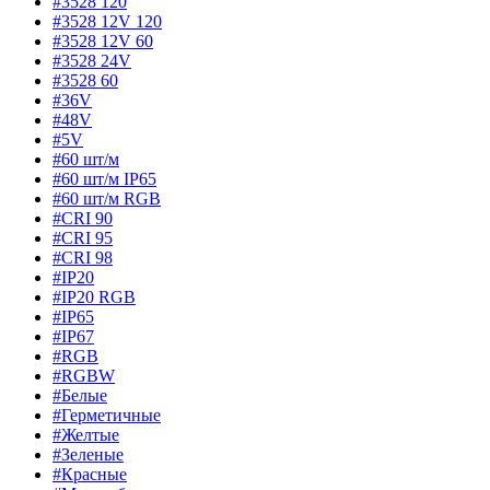
#3528 120
#3528 12V 120
#3528 12V 60
#3528 24V
#3528 60
#36V
#48V
#5V
#60 шт/м
#60 шт/м IP65
#60 шт/м RGB
#CRI 90
#CRI 95
#CRI 98
#IP20
#IP20 RGB
#IP65
#IP67
#RGB
#RGBW
#Белые
#Герметичные
#Желтые
#Зеленые
#Красные