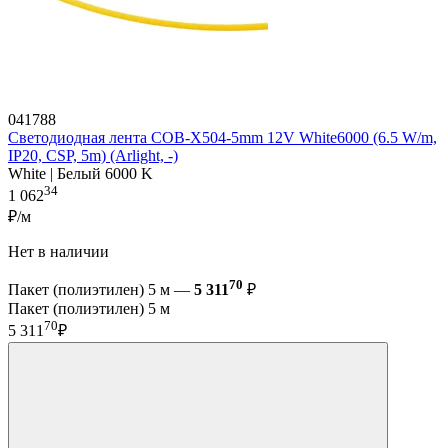
041788
Светодиодная лента COB-X504-5mm 12V White6000 (6.5 W/m,
IP20, CSP, 5m) (Arlight, -)
White | Белый 6000 K
34
1 062
₽/м
Нет в наличии
70
Пакет (полиэтилен) 5 м —
5 311
₽
Пакет (полиэтилен) 5 м
70
5 311
₽