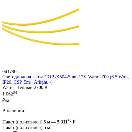
041790
Светодиодная лента COB-X504-5mm 12V Warm2700 (6.5 W/m,
IP20, CSP, 5m) (Arlight, -)
Warm | Тёплый 2700 K
34
1 062
₽/м
В наличии
70
Пакет (полиэтилен) 5 м —
5 311
₽
Пакет (полиэтилен) 5 м