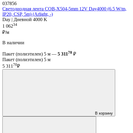
037856
Светодиодная лента COB-X504-5mm 12V Day4000 (6.5 W/m,
IP20, CSP, 5m) (Arlight, -)
Day | Дневной 4000 K
34
1 062
₽/м
В наличии
70
Пакет (полиэтилен) 5 м —
5 311
₽
Пакет (полиэтилен) 5 м
70
5 311
₽
В корзину