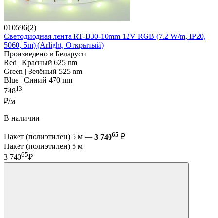
010596(2)
Светодиодная лента RT-B30-10mm 12V RGB (7.2 W/m, IP20,
5060, 5m) (Arlight, Открытый)
Произведено в Беларуси
Red | Красный 625 nm
Green | Зелёный 525 nm
Blue | Синий 470 nm
13
748
₽/м
В наличии
65
Пакет (полиэтилен) 5 м —
3 740
₽
Пакет (полиэтилен) 5 м
65
3 740
₽