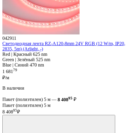
042911
Светодиодная лента RZ-A120-8mm 24V RGB (12 W/m, IP20,
2835, 5m) (Arlight, -)
Red | Красный 625 nm
Green | Зелёный 525 nm
Blue | Синий 470 nm
79
1 681
₽/м
В наличии
95
Пакет (полиэтилен) 5 м —
8 408
₽
Пакет (полиэтилен) 5 м
95
8 408
₽