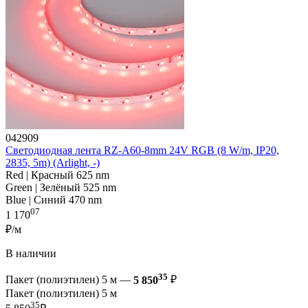
042909
Светодиодная лента RZ-A60-8mm 24V RGB (8 W/m, IP20,
2835, 5m) (Arlight, -)
Red | Красный 625 nm
Green | Зелёный 525 nm
Blue | Синий 470 nm
07
1 170
₽/м
В наличии
35
Пакет (полиэтилен) 5 м —
5 850
₽
Пакет (полиэтилен) 5 м
35