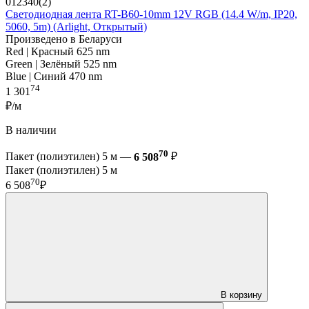
012340(2)
Светодиодная лента RT-B60-10mm 12V RGB (14.4 W/m, IP20,
5060, 5m) (Arlight, Открытый)
Произведено в Беларуси
Red | Красный 625 nm
Green | Зелёный 525 nm
Blue | Синий 470 nm
74
1 301
₽/м
В наличии
70
Пакет (полиэтилен) 5 м —
6 508
₽
Пакет (полиэтилен) 5 м
70
6 508
₽
В корзину