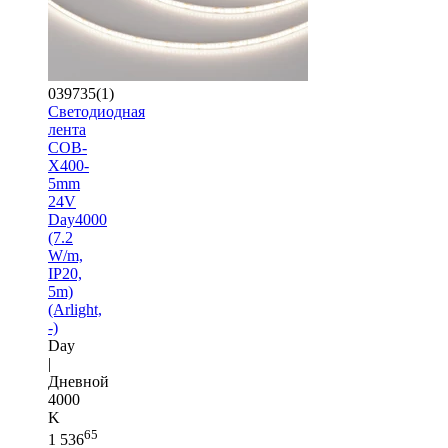
039735(1)
Светодиодная
лента
COB-
X400-
5mm
24V
Day4000
(7.2
W/m,
IP20,
5m)
(Arlight,
-)
Day
|
Дневной
4000
K
65
1 536