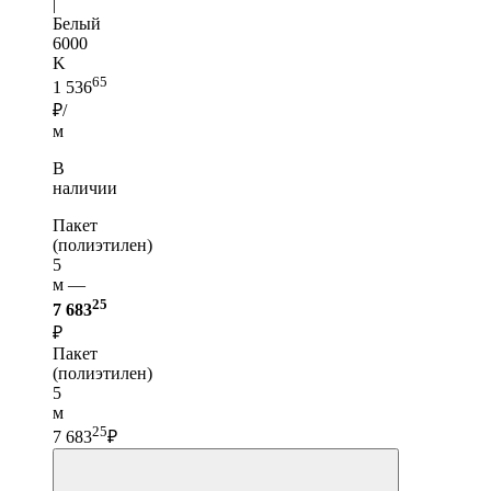
|
Белый
6000
K
65
1 536
₽/
м
В
наличии
Пакет
(полиэтилен)
5
м —
25
7 683
₽
Пакет
(полиэтилен)
5
м
25
7 683
₽