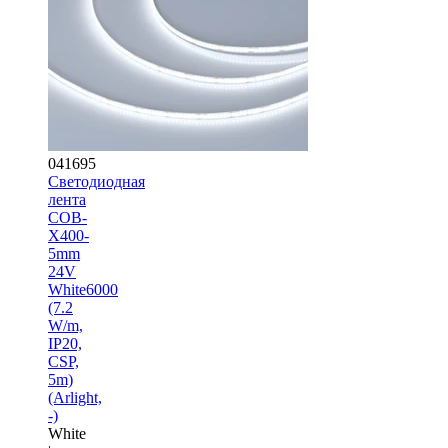
041695
Светодиодная
лента
COB-
X400-
5mm
24V
White6000
(7.2
W/m,
IP20,
CSP,
5m)
(Arlight,
-)
White