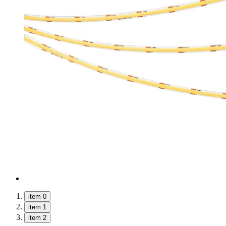
item 0
item 1
item 2