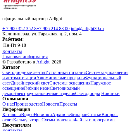
официальный партнер Arlight
+ 7 900 352 352 8
+7 906 214 83 00
info@arlight39.ru
Калининград, ул. Гаражная, д. 2, пом. 4
Работаем:
Пн-Пт
9-18
Контакты
Правовая информация
© Разработано в
Arlight
, 2026
Каталог
Светодиодные ленты
Источники питания
Системы управления
и автоматизации
Алюминиевые профили
Функциональный
свет
Дизайнерский свет
Системы освещения
Наружное
освещение
Гибкий неон
Светодиодный
декор
Электроустановочные изделия
Светодиоды
Новинки
О компании
О нас
Производство
Новости
Проекты
Информация
Каталоги
Видео
Новинки
Архив вебинаров
Статьи
Вопрос-
ответ
Калькуляторы
Схемы монтажа
Файлы и программы
Покупателям
Контакты