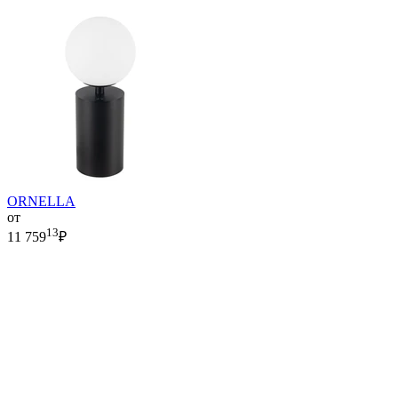
ORNELLA
от
13
11 759
₽