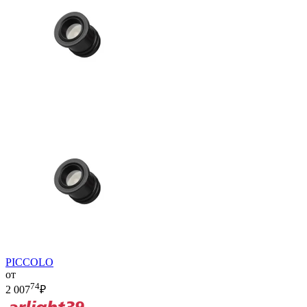
PICCOLO
от
74
2 007
₽