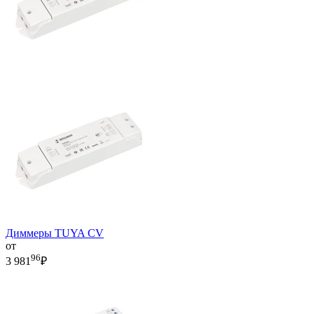
Диммеры TUYA CV
от
96
3 981
₽