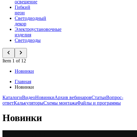
освещение
Гибкий
неон
Светодиодный
декор
Электроустановочные
изделия
Светодиоды
Item 1 of 12
Новинки
Главная
Новинки
Каталоги
Видео
Новинки
Архив вебинаров
Статьи
Вопрос-
ответ
Калькуляторы
Схемы монтажа
Файлы и программы
Новинки