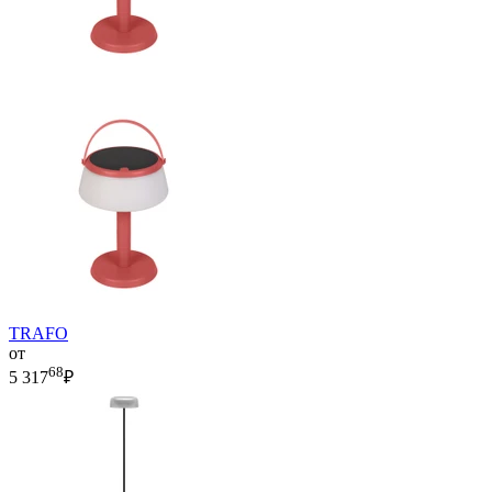
TRAFO
от
68
5 317
₽