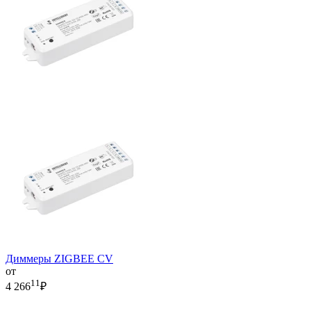
Диммеры ZIGBEE CV
от
11
4 266
₽