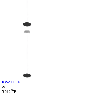
KWALLEN
от
09
5 612
₽