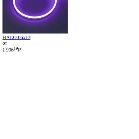
HALO 06x13
от
19
1 996
₽