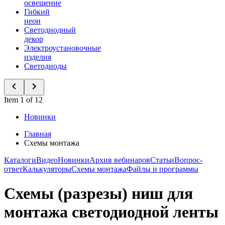
освещение
Гибкий
неон
Светодиодный
декор
Электроустановочные
изделия
Светодиоды
Item 1 of 12
Новинки
Главная
Схемы монтажа
Каталоги
Видео
Новинки
Архив вебинаров
Статьи
Вопрос-
ответ
Калькуляторы
Схемы монтажа
Файлы и программы
Схемы (разрезы) ниш для
монтажа светодиодной ленты