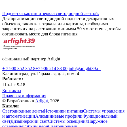
Подсветка картин и зеркал светодиодной лентой.
Для организации светодиодной подсветки декоративных
объектов, таких как зеркала или картины, необходимо
закрепить их на расстоянии минимум 50 мм от стены, чтобы
организовать место для блока питания.
официальный партнер Arlight
+ 7 900 352 352 8
+7 906 214 83 00
info@arlight39.ru
Калининград, ул. Гаражная, д. 2, пом. 4
Работаем:
Пн-Пт
9-18
Контакты
Правовая информация
© Разработано в
Arlight
, 2026
Каталог
Светодиодные ленты
Источники питания
Системы управления
и автоматизации
Алюминиевые профили
Функциональный
свет
Дизайнерский свет
Системы освещения
Наружное
освещение
Гибкий неон
Светодиодный