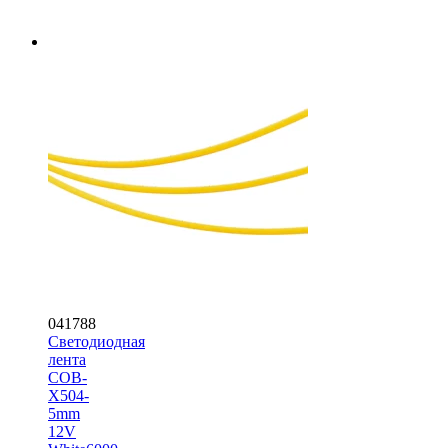
041788
Светодиодная
лента
COB-
X504-
5mm
12V