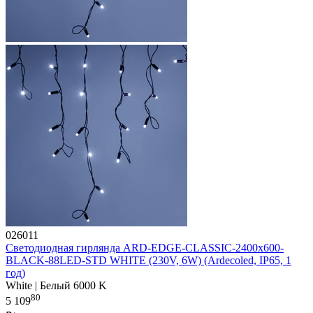
026011
Светодиодная гирлянда ARD-EDGE-CLASSIC-2400x600-
BLACK-88LED-STD WHITE (230V, 6W) (Ardecoled, IP65, 1
год)
White | Белый 6000 K
80
5 109