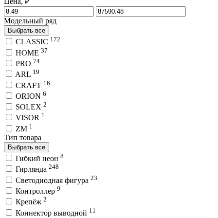
Цена, ₽
Модельный ряд
Выбрать все
172
CLASSIC
37
HOME
74
PRO
19
ARL
16
CRAFT
6
ORION
2
SOLEX
1
VISOR
1
ZM
Тип товара
Выбрать все
8
Гибкий неон
248
Гирлянда
23
Светодиодная фигура
9
Контроллер
2
Крепёж
11
Коннектор выводной