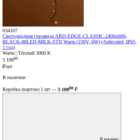
034107
Светодиодная гирлянда ARD-EDGE-CLASSIC-2400x600-
BLACK-88LED-MILK-STD Warm (230V, 6W) (Ardecoled, IP65,
1 год)
Warm | Тёплый 3000 K
80
5 109
₽/шт
В наличии
80
Коробка (картон) 1 шт —
5 109
₽
В корзину