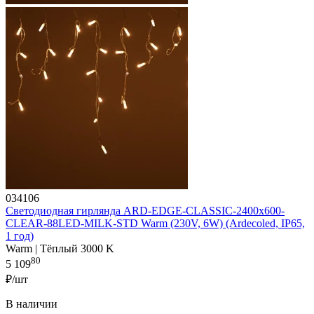
034106
Светодиодная гирлянда ARD-EDGE-CLASSIC-2400x600-
CLEAR-88LED-MILK-STD Warm (230V, 6W) (Ardecoled, IP65,
1 год)
Warm | Тёплый 3000 K
80
5 109
₽/шт
В наличии