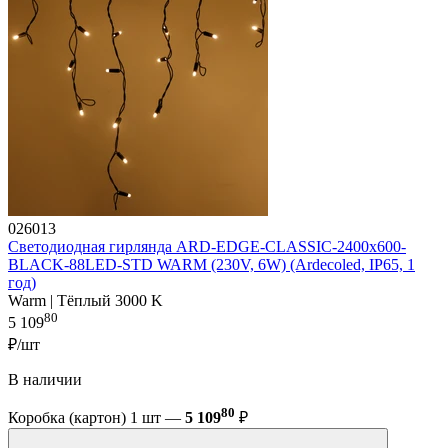
026013
Светодиодная гирлянда ARD-EDGE-CLASSIC-2400x600-
BLACK-88LED-STD WARM (230V, 6W) (Ardecoled, IP65, 1
год)
Warm | Тёплый 3000 K
80
5 109
₽/шт
В наличии
80
Коробка (картон) 1 шт —
5 109
₽