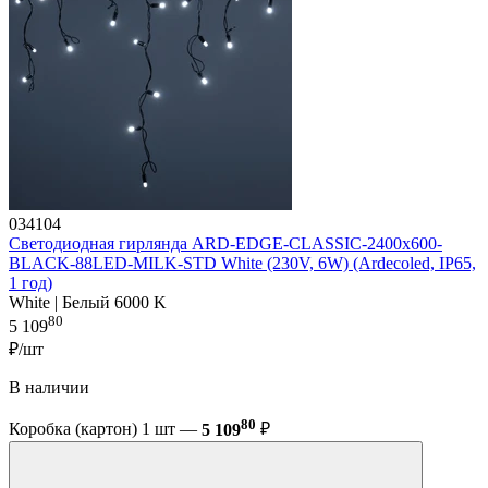
034104
Светодиодная гирлянда ARD-EDGE-CLASSIC-2400x600-
BLACK-88LED-MILK-STD White (230V, 6W) (Ardecoled, IP65,
1 год)
White | Белый 6000 K
80
5 109
₽/шт
В наличии
80
Коробка (картон) 1 шт —
5 109
₽