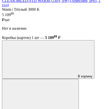
CLEAR-88LED-STD WARM (230V, 6W) (Ardecoled, IP65, 1
год)
Warm | Тёплый 3000 K
80
5 109
₽/шт
Нет в наличии
80
Коробка (картон) 1 шт —
5 109
₽
В корзину