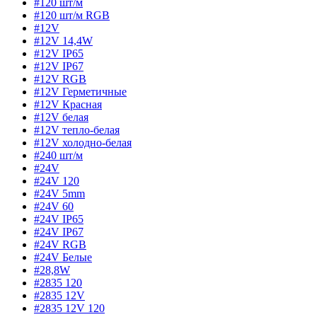
#120 шт/м
#120 шт/м RGB
#12V
#12V 14,4W
#12V IP65
#12V IP67
#12V RGB
#12V Герметичные
#12V Красная
#12V белая
#12V тепло-белая
#12V холодно-белая
#240 шт/м
#24V
#24V 120
#24V 5mm
#24V 60
#24V IP65
#24V IP67
#24V RGB
#24V Белые
#28,8W
#2835 120
#2835 12V
#2835 12V 120