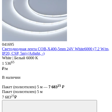
041695
Светодиодная лента COB-X400-5mm 24V White6000 (7.2 W/m,
IP20, CSP, 5m) (Arlight, -)
White | Белый 6000 K
65
1 536
₽/м
В наличии
25
Пакет (полиэтилен) 5 м —
7 683
₽
Пакет (полиэтилен) 5 м
25
7 683
₽