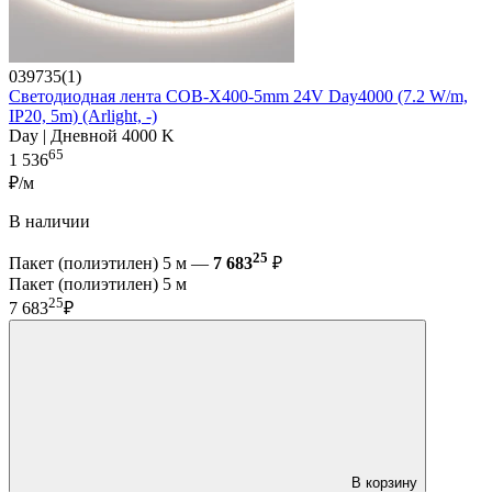
039735(1)
Светодиодная лента COB-X400-5mm 24V Day4000 (7.2 W/m,
IP20, 5m) (Arlight, -)
Day | Дневной 4000 K
65
1 536
₽/м
В наличии
25
Пакет (полиэтилен) 5 м —
7 683
₽
Пакет (полиэтилен) 5 м
25
7 683
₽
В корзину