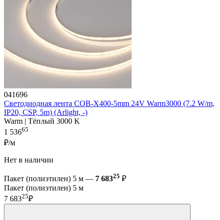
041696
Светодиодная лента COB-X400-5mm 24V Warm3000 (7.2 W/m,
IP20, CSP, 5m) (Arlight, -)
Warm | Тёплый 3000 K
65
1 536
₽/м
Нет в наличии
25
Пакет (полиэтилен) 5 м —
7 683
₽
Пакет (полиэтилен) 5 м
25
7 683
₽