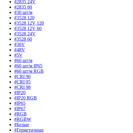
#2835 24V
#2835 60
#30 шт/м
#3528 120
#3528 12V 120
#3528 12V 60
#3528 24V
#3528 60
#36V
#48V
#5V
#60 шт/м
#60 шт/м IP65
#60 шт/м RGB
#CRI 90
#CRI 95
#CRI 98
#IP20
#IP20 RGB
#IP65
#IP67
#RGB
#RGBW
#Белые
#Герметичные