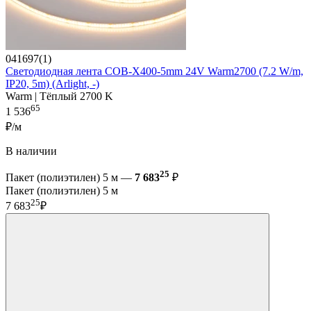
041697(1)
Светодиодная лента COB-X400-5mm 24V Warm2700 (7.2 W/m,
IP20, 5m) (Arlight, -)
Warm | Тёплый 2700 K
65
1 536
₽/м
В наличии
25
Пакет (полиэтилен) 5 м —
7 683
₽
Пакет (полиэтилен) 5 м
25
7 683
₽