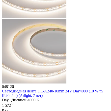
048126
Светодиодная лента UL-A240-10mm 24V Day4000 (19 W/m,
IP20, 5m) (Arlight, 7 лет)
Day | Дневной 4000 K
56
1 572
₽/м