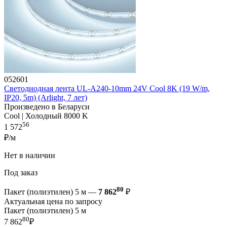
052601
Светодиодная лента UL-A240-10mm 24V Cool 8K (19 W/m,
IP20, 5m) (Arlight, 7 лет)
Произведено в Беларуси
Cool | Холодный 8000 K
56
1 572
₽/м
Нет в наличии
Под заказ
80
Пакет (полиэтилен) 5 м —
7 862
₽
Актуальная цена по запросу
Пакет (полиэтилен) 5 м
80
7 862
₽