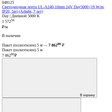
048125
Светодиодная лента UL-A240-10mm 24V Day5000 (19 W/m,
IP20, 5m) (Arlight, 7 лет)
Day | Дневной 5000 K
56
1 572
₽/м
В наличии
80
Пакет (полиэтилен) 5 м —
7 862
₽
Пакет (полиэтилен) 5 м
80
7 862
₽
В корзину