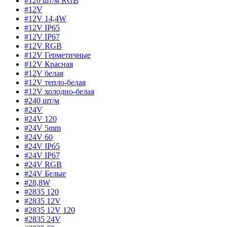
#120 шт/м RGB
#12V
#12V 14,4W
#12V IP65
#12V IP67
#12V RGB
#12V Герметичные
#12V Красная
#12V белая
#12V тепло-белая
#12V холодно-белая
#240 шт/м
#24V
#24V 120
#24V 5mm
#24V 60
#24V IP65
#24V IP67
#24V RGB
#24V Белые
#28,8W
#2835 120
#2835 12V
#2835 12V 120
#2835 24V