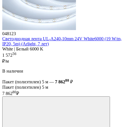
048123
Светодиодная лента UL-A240-10mm 24V White6000 (19 W/m,
IP20, 5m) (Arlight, 7 лет)
White | Белый 6000 K
56
1 572
₽/м
В наличии
80
Пакет (полиэтилен) 5 м —
7 862
₽
Пакет (полиэтилен) 5 м
80
7 862
₽