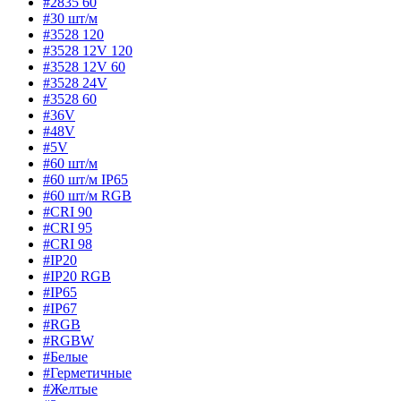
#2835 60
#30 шт/м
#3528 120
#3528 12V 120
#3528 12V 60
#3528 24V
#3528 60
#36V
#48V
#5V
#60 шт/м
#60 шт/м IP65
#60 шт/м RGB
#CRI 90
#CRI 95
#CRI 98
#IP20
#IP20 RGB
#IP65
#IP67
#RGB
#RGBW
#Белые
#Герметичные
#Желтые