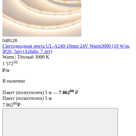
048128
Светодиодная лента UL-A240-10mm 24V Warm3000 (19 W/m,
IP20, 5m) (Arlight, 7 лет)
Warm | Тёплый 3000 K
56
1 572
₽/м
В наличии
80
Пакет (полиэтилен) 5 м —
7 862
₽
Пакет (полиэтилен) 5 м
80
7 862
₽