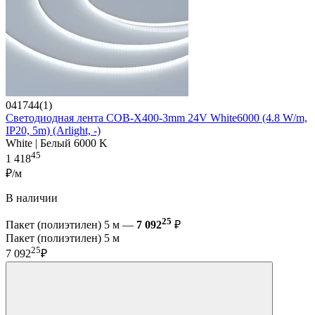
041744(1)
Светодиодная лента COB-X400-3mm 24V White6000 (4.8 W/m,
IP20, 5m) (Arlight, -)
White | Белый 6000 K
45
1 418
₽/м
В наличии
25
Пакет (полиэтилен) 5 м —
7 092
₽
Пакет (полиэтилен) 5 м
25
7 092
₽