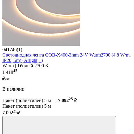
041746(1)
Светодиодная лента COB-X400-3mm 24V Warm2700 (4.8 W/m,
IP20, 5m) (Arlight, -)
Warm | Тёплый 2700 K
45
1 418
₽/м
В наличии
25
Пакет (полиэтилен) 5 м —
7 092
₽
Пакет (полиэтилен) 5 м
25
7 092
₽