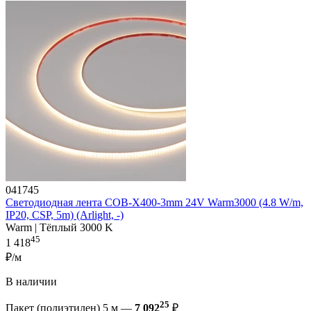
041745
Светодиодная лента COB-X400-3mm 24V Warm3000 (4.8 W/m,
IP20, CSP, 5m) (Arlight, -)
Warm | Тёплый 3000 K
45
1 418
₽/м
В наличии
25
Пакет (полиэтилен) 5 м —
7 092
₽