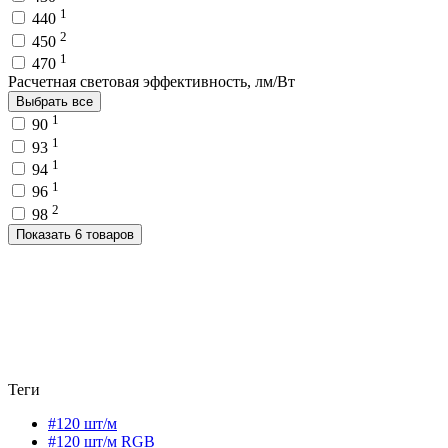
1
440
2
450
1
470
Расчетная световая эффективность, лм/Вт
Выбрать все
1
90
1
93
1
94
1
96
2
98
Показать 6 товаров
Теги
#120 шт/м
#120 шт/м RGB