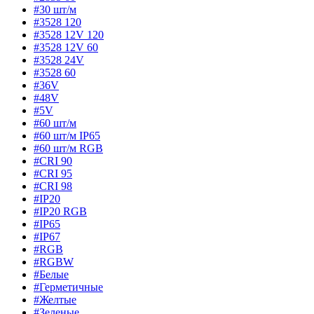
#30 шт/м
#3528 120
#3528 12V 120
#3528 12V 60
#3528 24V
#3528 60
#36V
#48V
#5V
#60 шт/м
#60 шт/м IP65
#60 шт/м RGB
#CRI 90
#CRI 95
#CRI 98
#IP20
#IP20 RGB
#IP65
#IP67
#RGB
#RGBW
#Белые
#Герметичные
#Желтые
#Зеленые