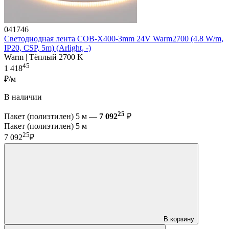
041746
Светодиодная лента COB-X400-3mm 24V Warm2700 (4.8 W/m,
IP20, CSP, 5m) (Arlight, -)
Warm | Тёплый 2700 K
45
1 418
₽/м
В наличии
25
Пакет (полиэтилен) 5 м —
7 092
₽
Пакет (полиэтилен) 5 м
25
7 092
₽
В корзину