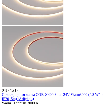
041745(1)
Светодиодная лента COB-X400-3mm 24V Warm3000 (4.8 W/m,
IP20, 5m) (Arlight, -)
Warm | Тёплый 3000 K