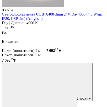
039734
Светодиодная лента COB-X400-3mm 24V Day4000 (4.8 W/m,
IP20, CSP, 5m) (Arlight, -)
Day | Дневной 4000 K
45
1 418
₽/м
В наличии
25
Пакет (полиэтилен) 5 м —
7 092
₽
Пакет (полиэтилен) 5 м
25
7 092
₽
В корзину