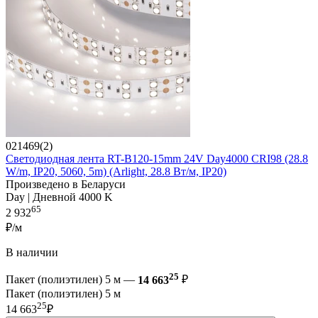
021469(2)
Светодиодная лента RT-B120-15mm 24V Day4000 CRI98 (28.8
W/m, IP20, 5060, 5m) (Arlight, 28.8 Вт/м, IP20)
Произведено в Беларуси
Day | Дневной 4000 K
65
2 932
₽/м
В наличии
25
Пакет (полиэтилен) 5 м —
14 663
₽
Пакет (полиэтилен) 5 м
25
14 663
₽