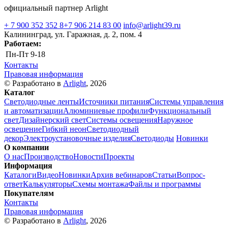
официальный партнер Arlight
+ 7 900 352 352 8
+7 906 214 83 00
info@arlight39.ru
Калининград, ул. Гаражная, д. 2, пом. 4
Работаем:
Пн-Пт
9-18
Контакты
Правовая информация
© Разработано в
Arlight
, 2026
Каталог
Светодиодные ленты
Источники питания
Системы управления
и автоматизации
Алюминиевые профили
Функциональный
свет
Дизайнерский свет
Системы освещения
Наружное
освещение
Гибкий неон
Светодиодный
декор
Электроустановочные изделия
Светодиоды
Новинки
О компании
О нас
Производство
Новости
Проекты
Информация
Каталоги
Видео
Новинки
Архив вебинаров
Статьи
Вопрос-
ответ
Калькуляторы
Схемы монтажа
Файлы и программы
Покупателям
Контакты
Правовая информация
© Разработано в
Arlight
, 2026