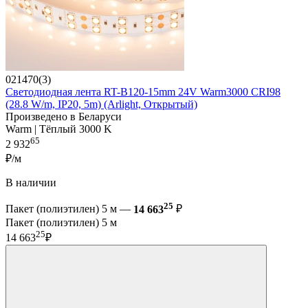
021470(3)
Светодиодная лента RT-B120-15mm 24V Warm3000 CRI98
(28.8 W/m, IP20, 5m) (Arlight, Открытый)
Произведено в Беларуси
Warm | Тёплый 3000 K
65
2 932
₽/м
В наличии
25
Пакет (полиэтилен) 5 м —
14 663
₽
Пакет (полиэтилен) 5 м
25
14 663
₽