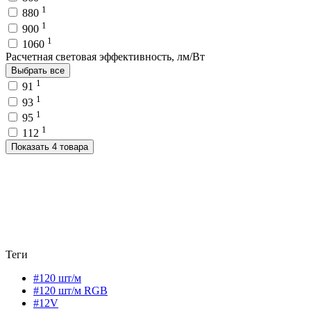
1
880
1
900
1
1060
Расчетная световая эффективность, лм/Вт
Выбрать все
1
91
1
93
1
95
1
112
Показать 4 товара
Теги
#120 шт/м
#120 шт/м RGB
#12V