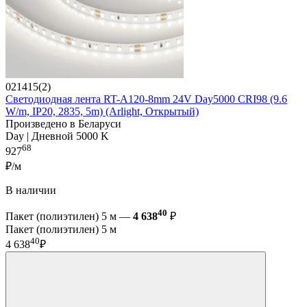
021415(2)
Светодиодная лента RT-A120-8mm 24V Day5000 CRI98 (9.6
W/m, IP20, 2835, 5m) (Arlight, Открытый)
Произведено в Беларуси
Day | Дневной 5000 K
68
927
₽/м
В наличии
40
Пакет (полиэтилен) 5 м —
4 638
₽
Пакет (полиэтилен) 5 м
40
4 638
₽