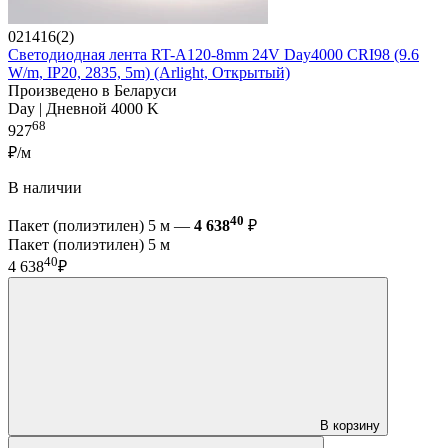
021416(2)
Светодиодная лента RT-A120-8mm 24V Day4000 CRI98 (9.6
W/m, IP20, 2835, 5m) (Arlight, Открытый)
Произведено в Беларуси
Day | Дневной 4000 K
68
927
₽/м
В наличии
40
Пакет (полиэтилен) 5 м —
4 638
₽
Пакет (полиэтилен) 5 м
40
4 638
₽
В корзину