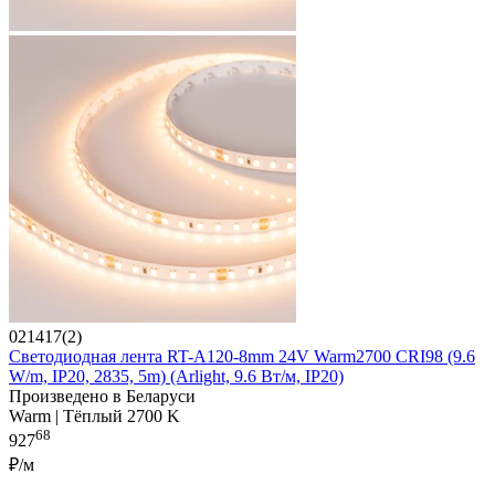
021417(2)
Светодиодная лента RT-A120-8mm 24V Warm2700 CRI98 (9.6
W/m, IP20, 2835, 5m) (Arlight, 9.6 Вт/м, IP20)
Произведено в Беларуси
Warm | Тёплый 2700 K
68
927
₽/м