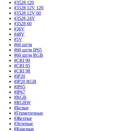
#3528 120
#3528 12V 120
#3528 12V 60
#3528 24V
#3528 60
#36V
#48V
#5V
#60 шт/м
#60 шт/м IP65
#60 шт/м RGB
#CRI 90
#CRI 95
#CRI 98
#IP20
#IP20 RGB
#IP65
#IP67
#RGB
#RGBW
#Белые
#Герметичные
#Желтые
#Зеленые
#Красные