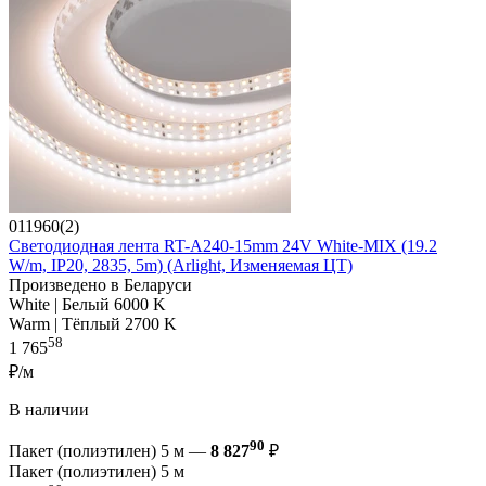
011960(2)
Светодиодная лента RT-A240-15mm 24V White-MIX (19.2
W/m, IP20, 2835, 5m) (Arlight, Изменяемая ЦТ)
Произведено в Беларуси
White | Белый 6000 K
Warm | Тёплый 2700 K
58
1 765
₽/м
В наличии
90
Пакет (полиэтилен) 5 м —
8 827
₽
Пакет (полиэтилен) 5 м