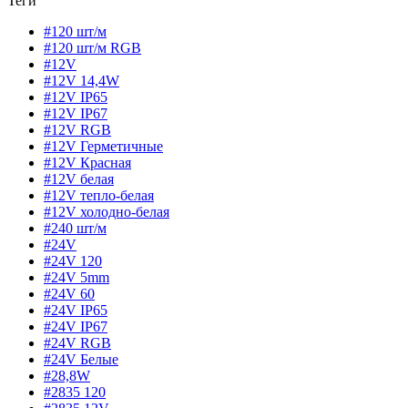
Теги
#120 шт/м
#120 шт/м RGB
#12V
#12V 14,4W
#12V IP65
#12V IP67
#12V RGB
#12V Герметичные
#12V Красная
#12V белая
#12V тепло-белая
#12V холодно-белая
#240 шт/м
#24V
#24V 120
#24V 5mm
#24V 60
#24V IP65
#24V IP67
#24V RGB
#24V Белые
#28,8W
#2835 120