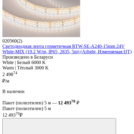
020560(2)
Светодиодная лента герметичная RTW-SE-A240-15mm 24V
White-MIX (19.2 W/m, IP65, 2835, 5m) (Arlight, Изменяемая ЦТ)
Произведено в Беларуси
White | Белый 6000 K
Warm | Тёплый 3000 K
74
2 498
₽/м
В наличии
70
Пакет (полиэтилен) 5 м —
12 493
₽
Пакет (полиэтилен) 5 м
70
12 493
₽