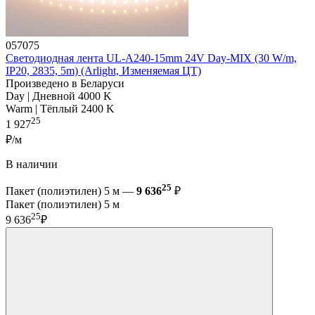
057075
Светодиодная лента UL-A240-15mm 24V Day-MIX (30 W/m,
IP20, 2835, 5m) (Arlight, Изменяемая ЦТ)
Произведено в Беларуси
Day | Дневной 4000 K
Warm | Тёплый 2400 K
25
1 927
₽/м
В наличии
25
Пакет (полиэтилен) 5 м —
9 636
₽
Пакет (полиэтилен) 5 м
25
9 636
₽