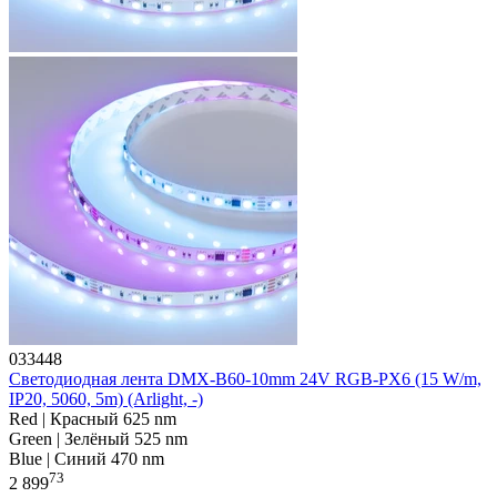
033448
Светодиодная лента DMX-B60-10mm 24V RGB-PX6 (15 W/m,
IP20, 5060, 5m) (Arlight, -)
Red | Красный 625 nm
Green | Зелёный 525 nm
Blue | Синий 470 nm
73
2 899