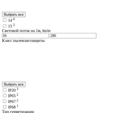
Выбрать все
6
14
2
15
Световой поток на 1м, lm/m
Класс пылевлагозащиты
Выбрать все
3
IP20
2
IP65
2
IP67
1
IP68
Тип герметизации