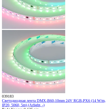
039183
Светодиодная лента DMX-B60-10mm 24V RGB-PX6 (14 W/m,
IP20, 5060, 5m) (Arlight, -)