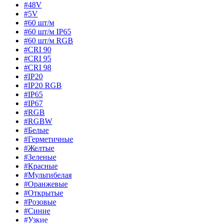
#48V
#5V
#60 шт/м
#60 шт/м IP65
#60 шт/м RGB
#CRI 90
#CRI 95
#CRI 98
#IP20
#IP20 RGB
#IP65
#IP67
#RGB
#RGBW
#Белые
#Герметичные
#Желтые
#Зеленые
#Красные
#Мультибелая
#Оранжевые
#Открытые
#Розовые
#Синие
#Узкие