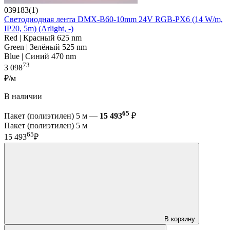
039183(1)
Светодиодная лента DMX-B60-10mm 24V RGB-PX6 (14 W/m,
IP20, 5m) (Arlight, -)
Red | Красный 625 nm
Green | Зелёный 525 nm
Blue | Синий 470 nm
73
3 098
₽/м
В наличии
65
Пакет (полиэтилен) 5 м —
15 493
₽
Пакет (полиэтилен) 5 м
65
15 493
₽
В корзину