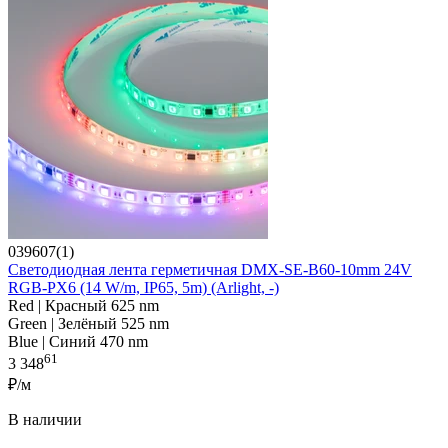
039607(1)
Светодиодная лента герметичная DMX-SE-B60-10mm 24V
RGB-PX6 (14 W/m, IP65, 5m) (Arlight, -)
Red | Красный 625 nm
Green | Зелёный 525 nm
Blue | Синий 470 nm
61
3 348
₽/м
В наличии