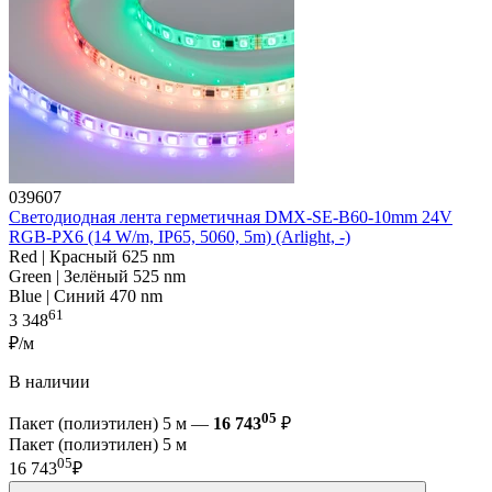
039607
Светодиодная лента герметичная DMX-SE-B60-10mm 24V
RGB-PX6 (14 W/m, IP65, 5060, 5m) (Arlight, -)
Red | Красный 625 nm
Green | Зелёный 525 nm
Blue | Синий 470 nm
61
3 348
₽/м
В наличии
05
Пакет (полиэтилен) 5 м —
16 743
₽
Пакет (полиэтилен) 5 м
05
16 743
₽