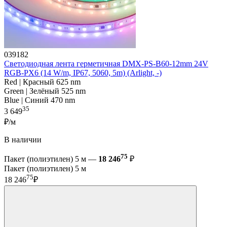
039182
Светодиодная лента герметичная DMX-PS-B60-12mm 24V
RGB-PX6 (14 W/m, IP67, 5060, 5m) (Arlight, -)
Red | Красный 625 nm
Green | Зелёный 525 nm
Blue | Синий 470 nm
35
3 649
₽/м
В наличии
75
Пакет (полиэтилен) 5 м —
18 246
₽
Пакет (полиэтилен) 5 м
75
18 246
₽