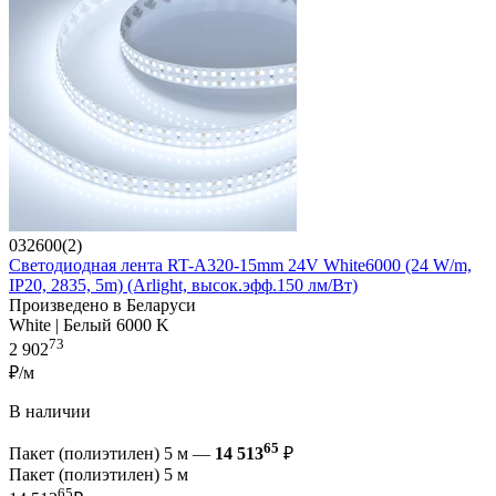
032600(2)
Светодиодная лента RT-A320-15mm 24V White6000 (24 W/m,
IP20, 2835, 5m) (Arlight, высок.эфф.150 лм/Вт)
Произведено в Беларуси
White | Белый 6000 K
73
2 902
₽/м
В наличии
65
Пакет (полиэтилен) 5 м —
14 513
₽
Пакет (полиэтилен) 5 м
65