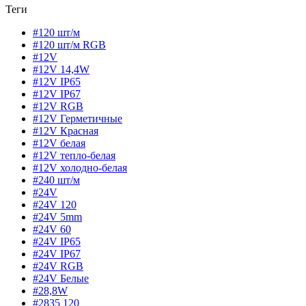
Теги
#120 шт/м
#120 шт/м RGB
#12V
#12V 14,4W
#12V IP65
#12V IP67
#12V RGB
#12V Герметичные
#12V Красная
#12V белая
#12V тепло-белая
#12V холодно-белая
#240 шт/м
#24V
#24V 120
#24V 5mm
#24V 60
#24V IP65
#24V IP67
#24V RGB
#24V Белые
#28,8W
#2835 120