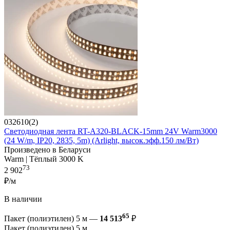
032610(2)
Светодиодная лента RT-A320-BLACK-15mm 24V Warm3000
(24 W/m, IP20, 2835, 5m) (Arlight, высок.эфф.150 лм/Вт)
Произведено в Беларуси
Warm | Тёплый 3000 K
73
2 902
₽/м
В наличии
65
Пакет (полиэтилен) 5 м —
14 513
₽
Пакет (полиэтилен) 5 м