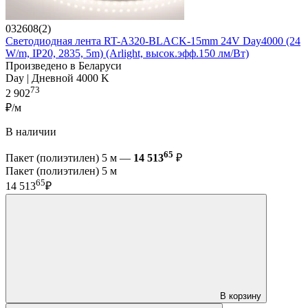
032608(2)
Светодиодная лента RT-A320-BLACK-15mm 24V Day4000 (24
W/m, IP20, 2835, 5m) (Arlight, высок.эфф.150 лм/Вт)
Произведено в Беларуси
Day | Дневной 4000 K
73
2 902
₽/м
В наличии
65
Пакет (полиэтилен) 5 м —
14 513
₽
Пакет (полиэтилен) 5 м
65
14 513
₽
В корзину