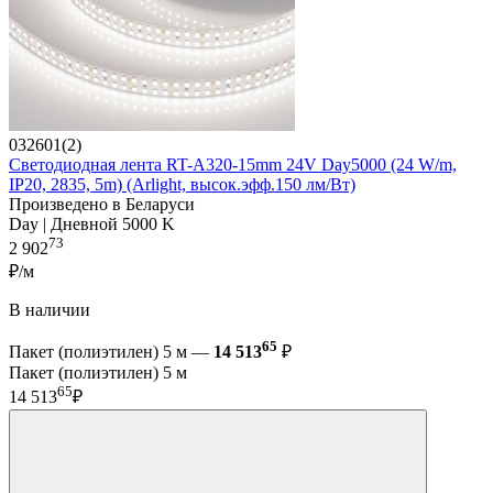
032601(2)
Светодиодная лента RT-A320-15mm 24V Day5000 (24 W/m,
IP20, 2835, 5m) (Arlight, высок.эфф.150 лм/Вт)
Произведено в Беларуси
Day | Дневной 5000 K
73
2 902
₽/м
В наличии
65
Пакет (полиэтилен) 5 м —
14 513
₽
Пакет (полиэтилен) 5 м
65
14 513
₽