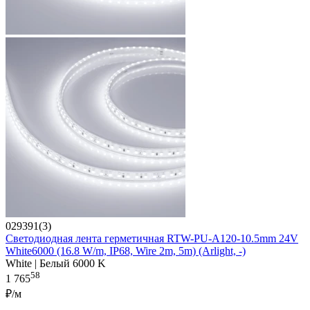
029391(3)
Светодиодная лента герметичная RTW-PU-A120-10.5mm 24V
White6000 (16.8 W/m, IP68, Wire 2m, 5m) (Arlight, -)
White | Белый 6000 K
58
1 765
₽/м