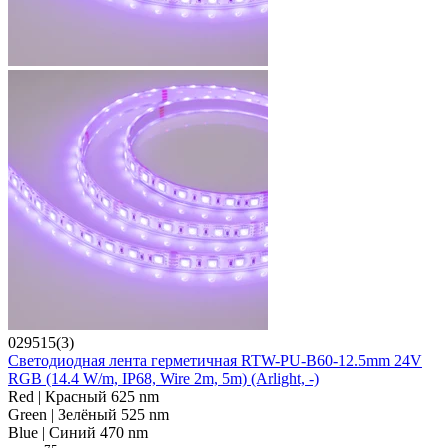
029515(3)
Светодиодная лента герметичная RTW-PU-B60-12.5mm 24V
RGB (14.4 W/m, IP68, Wire 2m, 5m) (Arlight, -)
Red | Красный 625 nm
Green | Зелёный 525 nm
Blue | Синий 470 nm