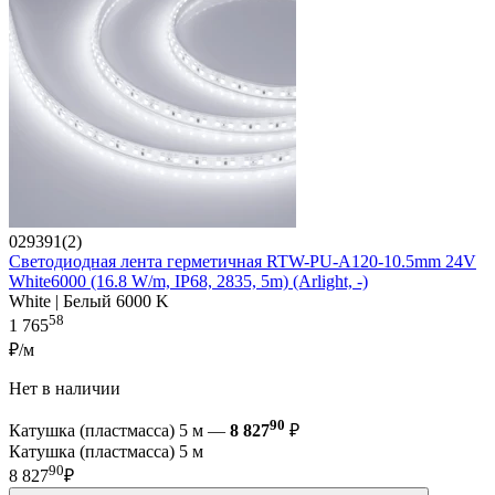
029391(2)
Светодиодная лента герметичная RTW-PU-A120-10.5mm 24V
White6000 (16.8 W/m, IP68, 2835, 5m) (Arlight, -)
White | Белый 6000 K
58
1 765
₽/м
Нет в наличии
90
Катушка (пластмасса) 5 м —
8 827
₽
Катушка (пластмасса) 5 м
90
8 827
₽