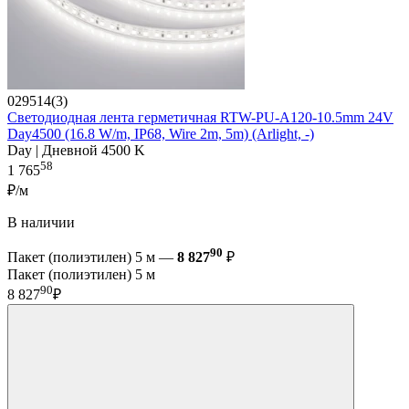
029514(3)
Светодиодная лента герметичная RTW-PU-A120-10.5mm 24V
Day4500 (16.8 W/m, IP68, Wire 2m, 5m) (Arlight, -)
Day | Дневной 4500 K
58
1 765
₽/м
В наличии
90
Пакет (полиэтилен) 5 м —
8 827
₽
Пакет (полиэтилен) 5 м
90
8 827
₽