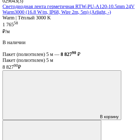
029043(3)
Светодиодная лента герметичная RTW-PU-A120-10.5mm 24V
Warm3000 (16.8 W/m, IP68, Wire 2m, 5m) (Arlight, -)
Warm | Тёплый 3000 K
58
1 765
₽/м
В наличии
90
Пакет (полиэтилен) 5 м —
8 827
₽
Пакет (полиэтилен) 5 м
90
8 827
₽
В корзину