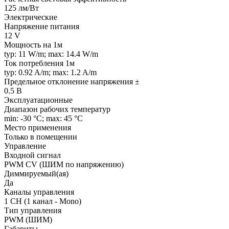
125 лм/Вт
Электрические
Напряжение питания
12 V
Мощность на 1м
typ: 11 W/m; max: 14.4 W/m
Ток потребления 1м
typ: 0.92 A/m; max: 1.2 A/m
Предельное отклонение напряжения ±
0.5 В
Эксплуатационные
Диапазон рабочих температур
min: -30 °C; max: 45 °C
Место применения
Только в помещении
Управление
Входной сигнал
PWM СV (ШИМ по напряжению)
Диммируемый(ая)
Да
Каналы управления
1 CH (1 канал - Mono)
Тип управления
PWM (ШИМ)
Габариты