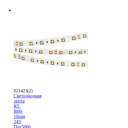
021423(2)
Светодиодная
лента
RT-
B60-
10mm
24V
Day5000