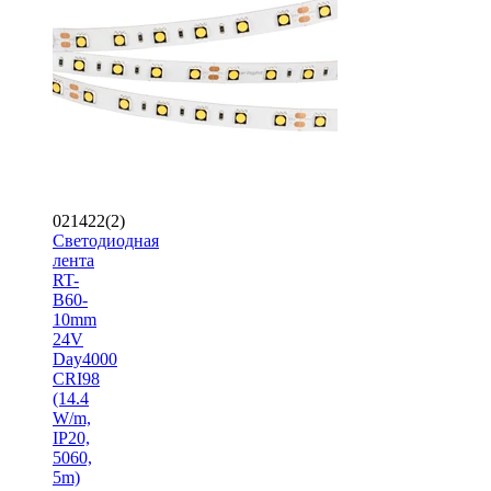
021422(2)
Светодиодная
лента
RT-
B60-
10mm
24V
Day4000
CRI98
(14.4
W/m,
IP20,
5060,
5m)