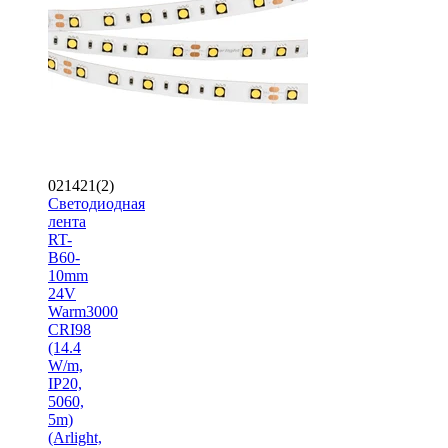
021421(2)
Светодиодная
лента
RT-
B60-
10mm
24V
Warm3000
CRI98
(14.4
W/m,
IP20,
5060,
5m)
(Arlight,