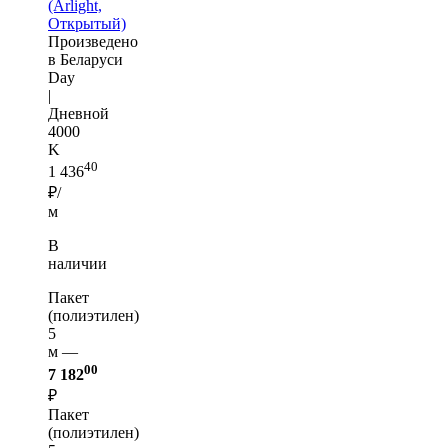
(Arlight,
Открытый)
Произведено
в Беларуси
Day
|
Дневной
4000
K
40
1 436
₽/
м
В
наличии
Пакет
(полиэтилен)
5
м —
00
7 182
₽
Пакет
(полиэтилен)