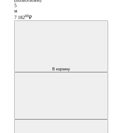
(полиэтилен)
5
м
00
7 182
₽
В корзину