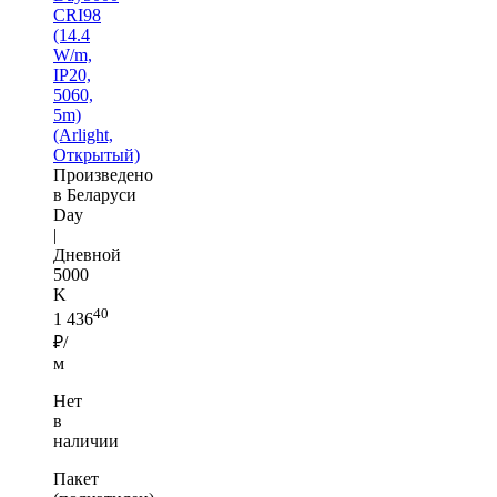
CRI98
(14.4
W/m,
IP20,
5060,
5m)
(Arlight,
Открытый)
Произведено
в Беларуси
Day
|
Дневной
5000
K
40
1 436
₽/
м
Нет
в
наличии
Пакет