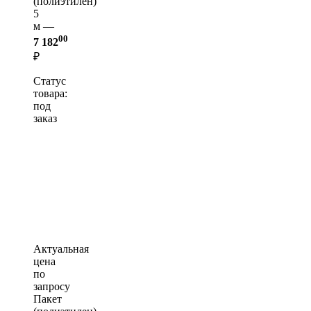
(полиэтилен)
5
м —
00
7 182
₽
Статус
товара:
под
заказ
Актуальная
цена
по
запросу
Пакет