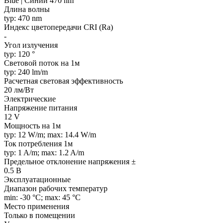
Blue | Синий 470 nm
Длина волны
typ: 470 nm
Индекс цветопередачи CRI (Ra)
-
Угол излучения
typ: 120 °
Световой поток на 1м
typ: 240 lm/m
Расчетная световая эффективность
20 лм/Вт
Электрические
Напряжение питания
12 V
Мощность на 1м
typ: 12 W/m; max: 14.4 W/m
Ток потребления 1м
typ: 1 A/m; max: 1.2 A/m
Предельное отклонение напряжения ±
0.5 В
Эксплуатационные
Диапазон рабочих температур
min: -30 °C; max: 45 °C
Место применения
Только в помещении