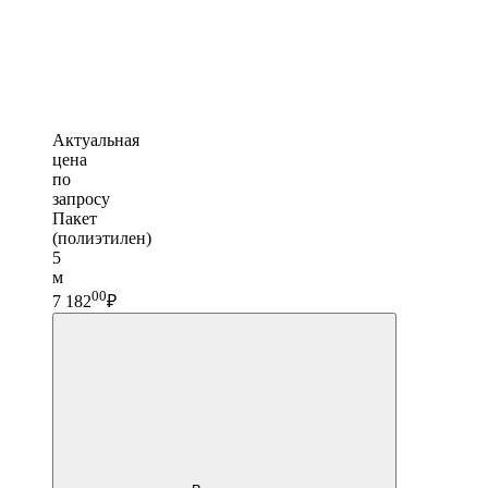
Актуальная
цена
по
запросу
Пакет
(полиэтилен)
5
м
00
7 182
₽