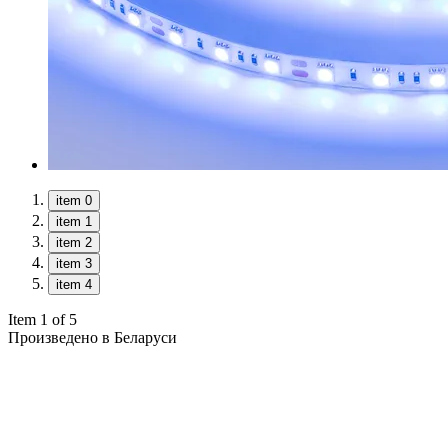
item 0
item 1
item 2
item 3
item 4
Item 1 of 5
Произведено в Беларуси