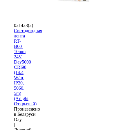
021423(2)
Светодиодная
лента
RT-
B60-
10mm
24V
Day5000
CRI98
(14.4
W/m,
IP20,
5060,
5m)
(Arlight,
Открытый)
Произведено
в Беларуси
Day
|
Дневной