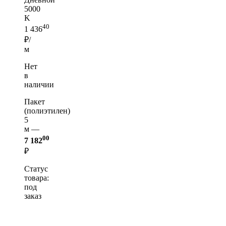
5000
K
40
1 436
₽/
м
Нет
в
наличии
Пакет
(полиэтилен)
5
м —
00
7 182
₽
Статус
товара:
под
заказ