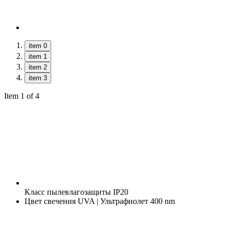
item 0
item 1
item 2
item 3
Item 1 of 4
Класс пылевлагозащиты
IP20
Цвет свечения
UVA | Ультрафиолет 400 nm