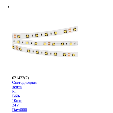
021422(2)
Светодиодная
лента
RT-
B60-
10mm
24V
Day4000