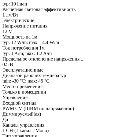
typ: 10 lm/m
Расчетная световая эффективность
1 лм/Вт
Электрические
Напряжение питания
12 V
Мощность на 1м
typ: 12 W/m; max: 14.4 W/m
Ток потребления 1м
typ: 1 A/m; max: 1.2 A/m
Предельное отклонение напряжения ±
0.5 В
Эксплуатационные
Диапазон рабочих температур
min: -30 °C; max: 45 °C
Место применения
Только в помещении
Управление
Входной сигнал
PWM СV (ШИМ по напряжению)
Диммируемый(ая)
Да
Каналы управления
1 CH (1 канал - Mono)
Тип управления