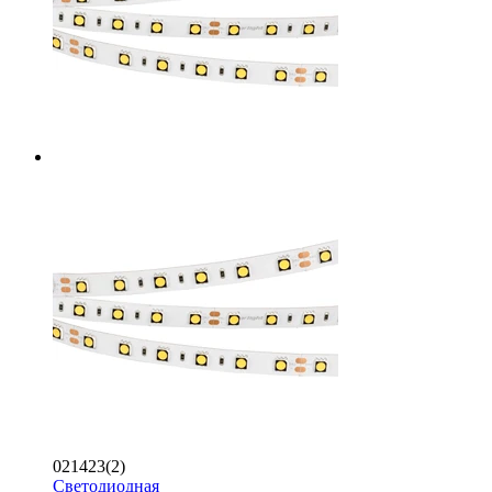
021423(2)
Светодиодная