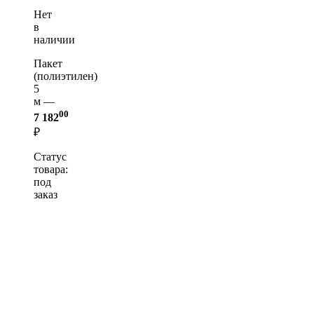
Нет
в
наличии
Пакет
(полиэтилен)
5
м —
00
7 182
₽
Статус
товара:
под
заказ