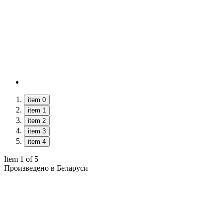
item 0
item 1
item 2
item 3
item 4
Item 1 of 5
Произведено в Беларуси