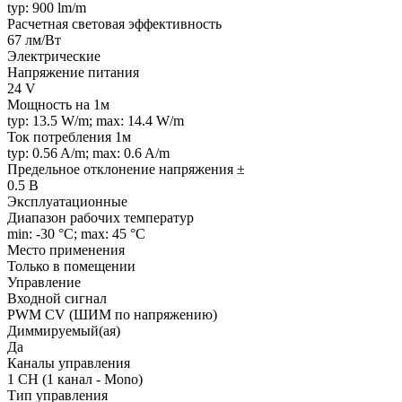
typ: 900 lm/m
Расчетная световая эффективность
67 лм/Вт
Электрические
Напряжение питания
24 V
Мощность на 1м
typ: 13.5 W/m; max: 14.4 W/m
Ток потребления 1м
typ: 0.56 A/m; max: 0.6 A/m
Предельное отклонение напряжения ±
0.5 В
Эксплуатационные
Диапазон рабочих температур
min: -30 °C; max: 45 °C
Место применения
Только в помещении
Управление
Входной сигнал
PWM СV (ШИМ по напряжению)
Диммируемый(ая)
Да
Каналы управления
1 CH (1 канал - Mono)
Тип управления