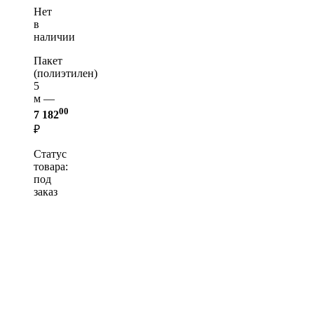
Нет
в
наличии
Пакет
(полиэтилен)
5
м —
00
7 182
₽
Статус
товара:
под
заказ