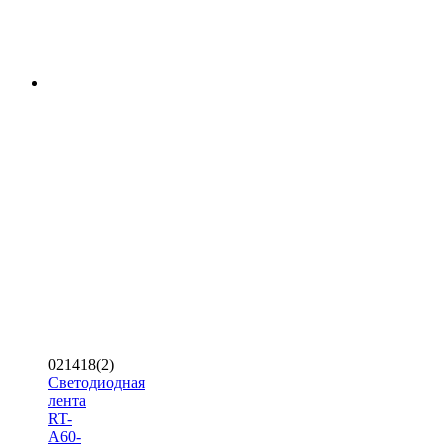
021418(2)
Светодиодная
лента
RT-
A60-