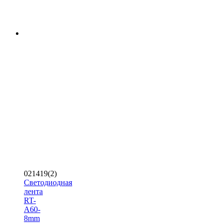
021419(2)
Светодиодная
лента
RT-
A60-
8mm