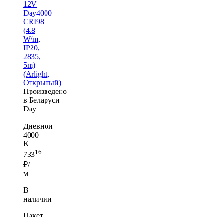
12V
Day4000
CRI98
(4.8
W/m,
IP20,
2835,
5m)
(Arlight,
Открытый)
Произведено
в Беларуси
Day
|
Дневной
4000
K
16
733
₽/
м
В
наличии
Пакет