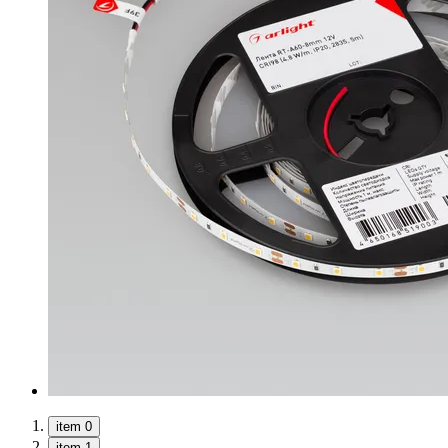
item 0
item 1