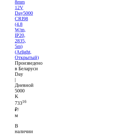
8mm
12V
Day5000
CRI98
(4.8
W/m,
IP20,
2835,
5m)
(Arlight,
Открытый)
Произведено
в Беларуси
Day
|
Дневной
5000
K
16
733
₽/
м
В
наличии