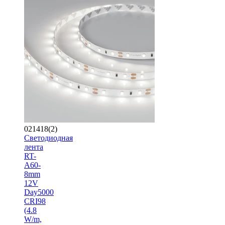
021418(2)
Светодиодная
лента
RT-
A60-
8mm
12V
Day5000
CRI98
(4.8
W/m,