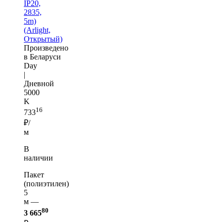
IP20,
2835,
5m)
(Arlight,
Открытый)
Произведено
в Беларуси
Day
|
Дневной
5000
K
16
733
₽/
м
В
наличии
Пакет
(полиэтилен)
5
м —
80
3 665