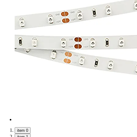
item 0
item 1