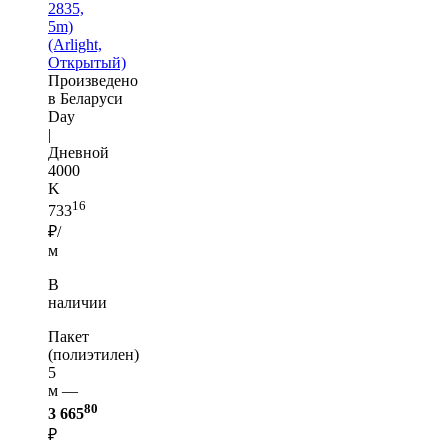
2835,
5m)
(Arlight,
Открытый)
Произведено
в Беларуси
Day
|
Дневной
4000
K
16
733
₽/
м
В
наличии
Пакет
(полиэтилен)
5
м —
80
3 665
₽