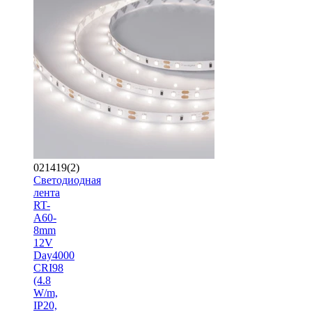
021419(2)
Светодиодная
лента
RT-
A60-
8mm
12V
Day4000
CRI98
(4.8
W/m,
IP20,