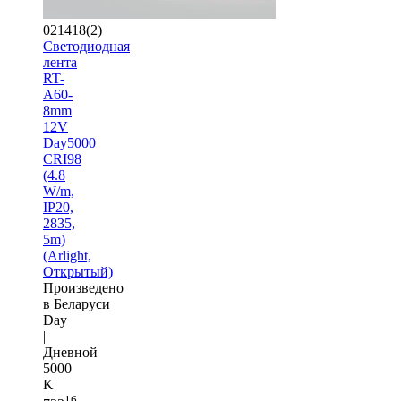
021418(2)
Светодиодная
лента
RT-
A60-
8mm
12V
Day5000
CRI98
(4.8
W/m,
IP20,
2835,
5m)
(Arlight,
Открытый)
Произведено
в Беларуси
Day
|
Дневной
5000
K
16