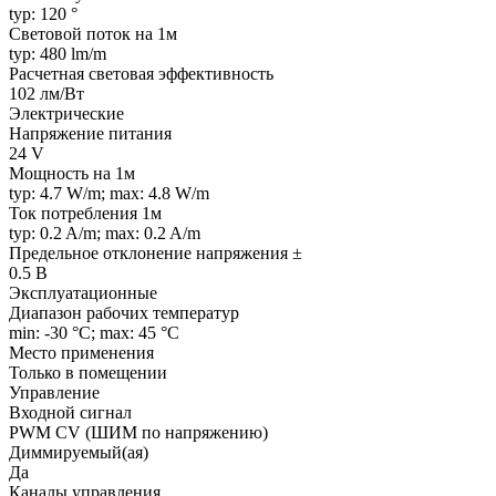
typ: 120 °
Световой поток на 1м
typ: 480 lm/m
Расчетная световая эффективность
102 лм/Вт
Электрические
Напряжение питания
24 V
Мощность на 1м
typ: 4.7 W/m; max: 4.8 W/m
Ток потребления 1м
typ: 0.2 A/m; max: 0.2 A/m
Предельное отклонение напряжения ±
0.5 В
Эксплуатационные
Диапазон рабочих температур
min: -30 °C; max: 45 °C
Место применения
Только в помещении
Управление
Входной сигнал
PWM СV (ШИМ по напряжению)
Диммируемый(ая)
Да
Каналы управления