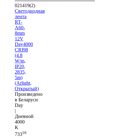
021419(2)
Светодиодная
лента
RT-
A60-
8mm
12V
Day4000
CRI98
(4.8
W/m,
IP20,
2835,
5m)
(Arlight,
Открытый)
Произведено
в Беларуси
Day
|
Дневной
4000
K
16
733