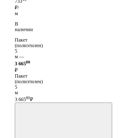
733
₽/
м
В
наличии
Пакет
(полиэтилен)
5
м —
80
3 665
₽
Пакет
(полиэтилен)
5
м
80
3 665
₽