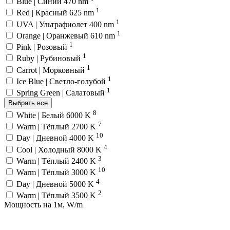
Blue | Синий 470 nm
1
Red | Красный 625 nm
1
UVA | Ультрафиолет 400 nm
1
Orange | Оранжевый 610 nm
1
Pink | Розовый
1
Ruby | Рубиновый
1
Carrot | Морковный
1
Ice Blue | Светло-голубой
1
Spring Green | Салатовый
Выбрать все
8
White | Белый 6000 K
7
Warm | Тёплый 2700 K
10
Day | Дневной 4000 K
4
Cool | Холодный 8000 K
3
Warm | Тёплый 2400 K
10
Warm | Тёплый 3000 K
4
Day | Дневной 5000 K
2
Warm | Тёплый 3500 K
Мощность на 1м, W/m