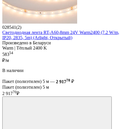
028541(2)
Светодиодная лента RT-A60-8mm 24V Warm2400 (7.2 W/m,
IP20, 2835, 5m) (Arlight, Открытый)
Произведено в Беларуси
Warm | Тёплый 2400 K
54
583
₽/м
В наличии
70
Пакет (полиэтилен) 5 м —
2 917
₽
Пакет (полиэтилен) 5 м
70
2 917
₽