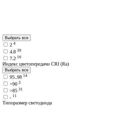
Выбрать все
4
2
39
4.8
16
7.2
Индекс цветопередачи CRI (Ra)
Выбрать все
14
95..98
3
>90
31
>85
11
-
Типоразмер светодиода