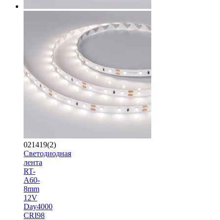
021419(2)
Светодиодная
лента
RT-
A60-
8mm
12V
Day4000
CRI98