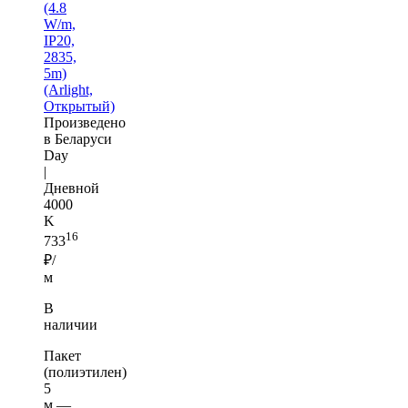
(4.8
W/m,
IP20,
2835,
5m)
(Arlight,
Открытый)
Произведено
в Беларуси
Day
|
Дневной
4000
K
16
733
₽/
м
В
наличии
Пакет
(полиэтилен)
5
м —