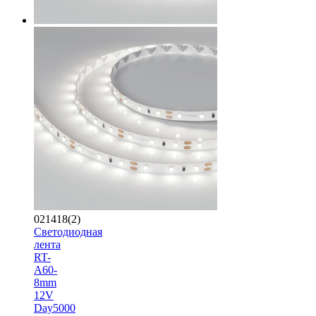
021418(2)
Светодиодная
лента
RT-
A60-
8mm
12V
Day5000