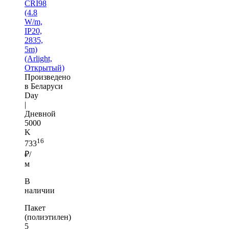
CRI98
(4.8
W/m,
IP20,
2835,
5m)
(Arlight,
Открытый)
Произведено
в Беларуси
Day
|
Дневной
5000
K
16
733
₽/
м
В
наличии
Пакет
(полиэтилен)
5