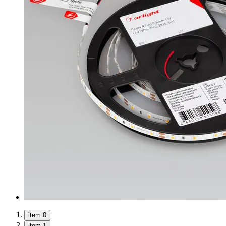
item 0
item 1