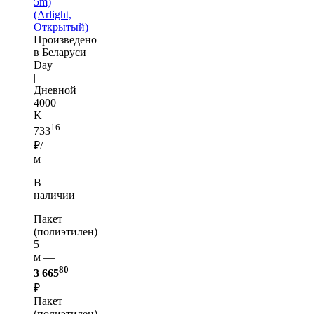
5m)
(Arlight,
Открытый)
Произведено
в Беларуси
Day
|
Дневной
4000
K
16
733
₽/
м
В
наличии
Пакет
(полиэтилен)
5
м —
80
3 665
₽
Пакет
(полиэтилен)