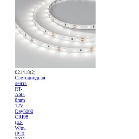
021418(2)
Светодиодная
лента
RT-
A60-
8mm
12V
Day5000
CRI98
(4.8
W/m,
IP20,