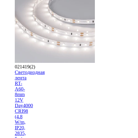
021419(2)
Светодиодная
лента
RT-
A60-
8mm
12V
Day4000
CRI98
(4.8
W/m,
IP20,
2835,