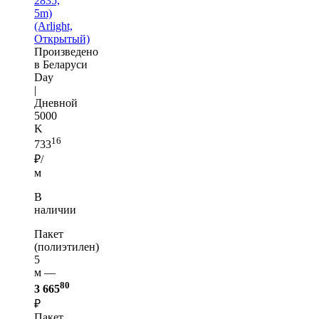
2835,
5m)
(Arlight,
Открытый)
Произведено
в Беларуси
Day
|
Дневной
5000
K
16
733
₽/
м
В
наличии
Пакет
(полиэтилен)
5
м —
80
3 665
₽
Пакет