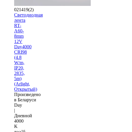
021419(2)
Светодиодная
лента
RT-
A60-
8mm
12V
Day4000
CRI98
(4.8
W/m,
IP20,
2835,
5m)
(Arlight,
Открытый)
Произведено
в Беларуси
Day
|
Дневной
4000
K
16