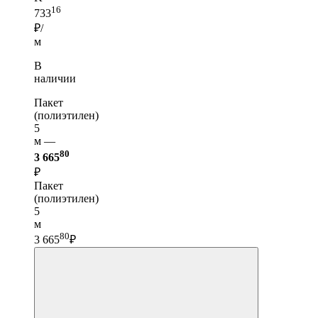
16
733
₽/
м
В
наличии
Пакет
(полиэтилен)
5
м —
80
3 665
₽
Пакет
(полиэтилен)
5
м
80
3 665
₽