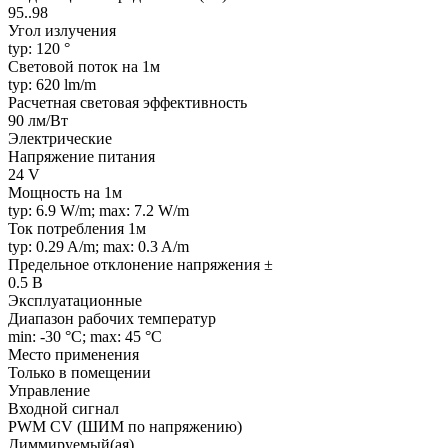
95..98
Угол излучения
typ: 120 °
Световой поток на 1м
typ: 620 lm/m
Расчетная световая эффективность
90 лм/Вт
Электрические
Напряжение питания
24 V
Мощность на 1м
typ: 6.9 W/m; max: 7.2 W/m
Ток потребления 1м
typ: 0.29 A/m; max: 0.3 A/m
Предельное отклонение напряжения ±
0.5 В
Эксплуатационные
Диапазон рабочих температур
min: -30 °C; max: 45 °C
Место применения
Только в помещении
Управление
Входной сигнал
PWM СV (ШИМ по напряжению)
Диммируемый(ая)