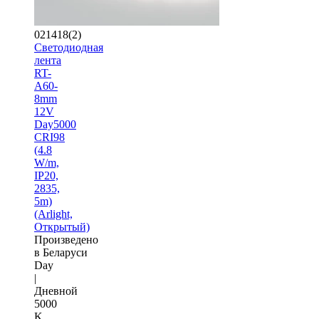
021418(2)
Светодиодная
лента
RT-
A60-
8mm
12V
Day5000
CRI98
(4.8
W/m,
IP20,
2835,
5m)
(Arlight,
Открытый)
Произведено
в Беларуси
Day
|
Дневной
5000
K