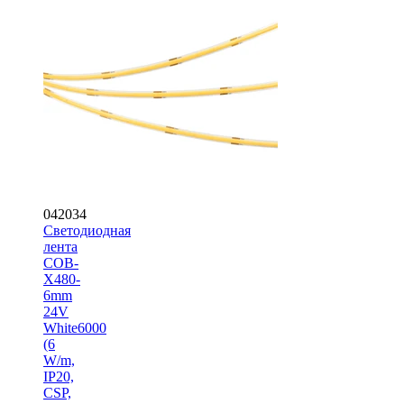
042034
Светодиодная
лента
COB-
X480-
6mm
24V
White6000
(6
W/m,
IP20,
CSP,