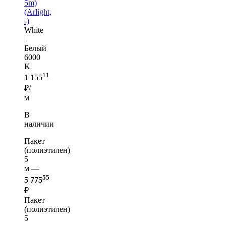
5m)
(Arlight,
-)
White
|
Белый
6000
K
11
1 155
₽/
м
В
наличии
Пакет
(полиэтилен)
5
м —
55
5 775
₽
Пакет
(полиэтилен)
5