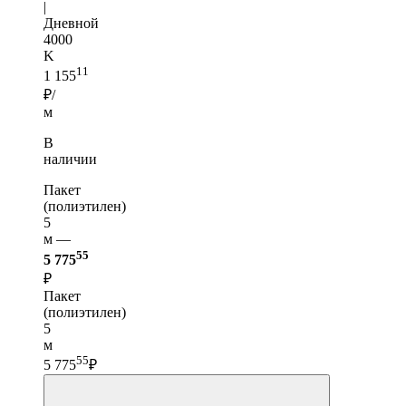
|
Дневной
4000
K
11
1 155
₽/
м
В
наличии
Пакет
(полиэтилен)
5
м —
55
5 775
₽
Пакет
(полиэтилен)
5
м
55
5 775
₽