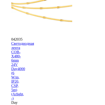
042035
Светодиодная
лента
COB-
X480-
6mm
24V
Day4000
(6
W/m,
IP20,
CSP,
5m)
(Arlight,
-)
Day