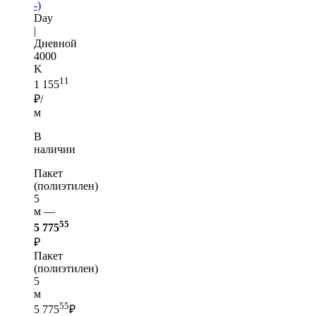
-)
Day
|
Дневной
4000
K
11
1 155
₽/
м
В
наличии
Пакет
(полиэтилен)
5
м —
55
5 775
₽
Пакет
(полиэтилен)
5
м
55
5 775
₽