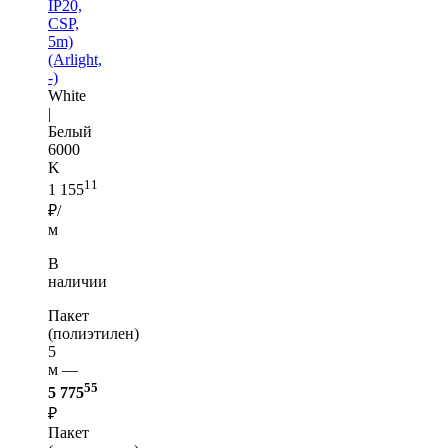
IP20,
CSP,
5m)
(Arlight,
-)
White
|
Белый
6000
K
11
1 155
₽/
м
В
наличии
Пакет
(полиэтилен)
5
м —
55
5 775
₽
Пакет