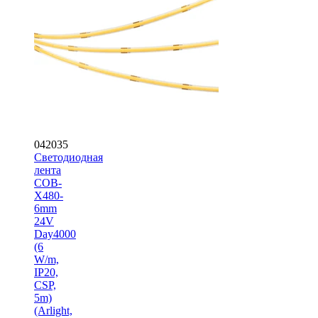
042035
Светодиодная
лента
COB-
X480-
6mm
24V
Day4000
(6
W/m,
IP20,
CSP,
5m)
(Arlight,