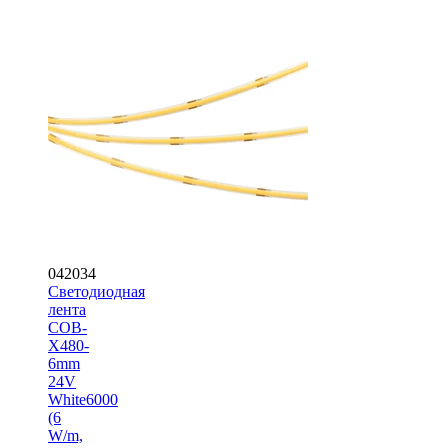
042034
Светодиодная
лента
COB-
X480-
6mm
24V
White6000
(6
W/m,