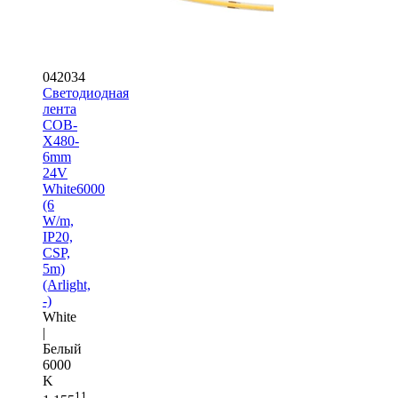
042034
Светодиодная
лента
COB-
X480-
6mm
24V
White6000
(6
W/m,
IP20,
CSP,
5m)
(Arlight,
-)
White
|
Белый
6000
K
11