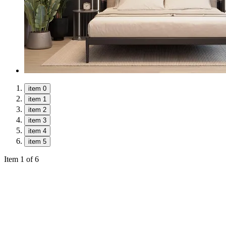
item 0
item 1
item 2
item 3
item 4
item 5
Item 1 of 6