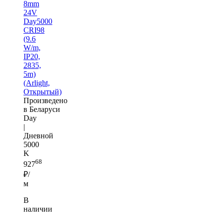
8mm
24V
Day5000
CRI98
(9.6
W/m,
IP20,
2835,
5m)
(Arlight,
Открытый)
Произведено
в Беларуси
Day
|
Дневной
5000
K
68
927
₽/
м
В
наличии