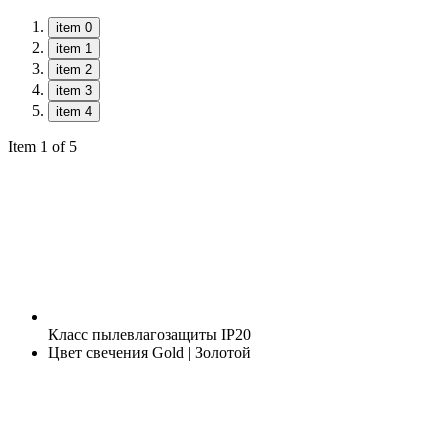
item 0
item 1
item 2
item 3
item 4
Item 1 of 5
Класс пылевлагозащиты
IP20
Цвет свечения
Gold | Золотой