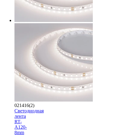
021416(2)
Светодиодная
лента
RT-
A120-
8mm