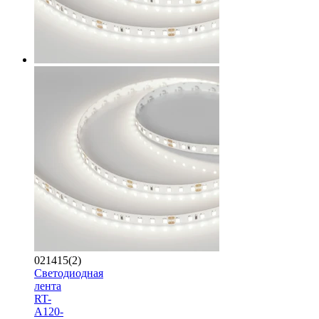
021415(2)
Светодиодная
лента
RT-
A120-