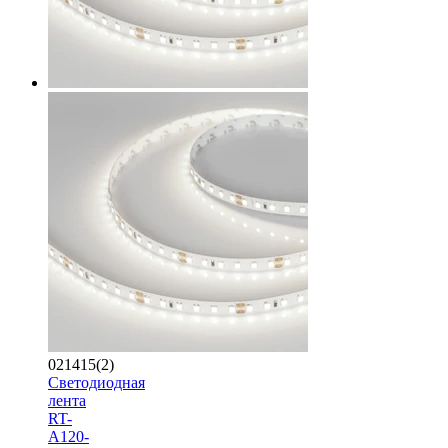
021415(2)
Светодиодная
лента
RT-
A120-