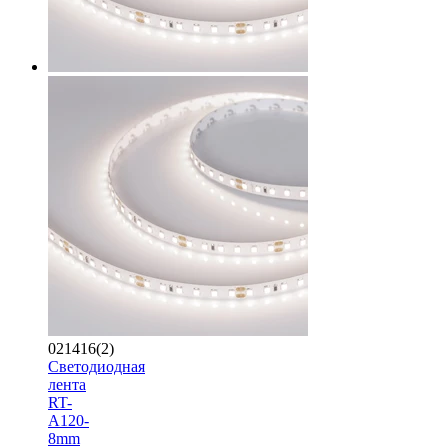
021416(2)
Светодиодная
лента
RT-
A120-
8mm