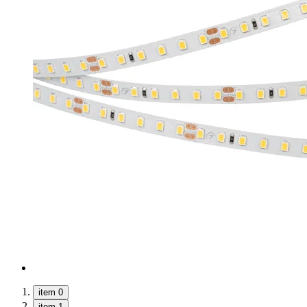
item 0
item 1