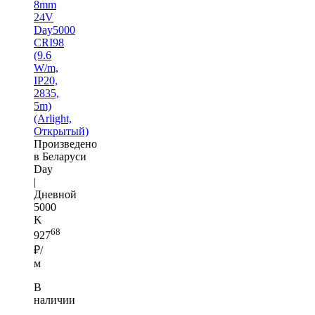
8mm
24V
Day5000
CRI98
(9.6
W/m,
IP20,
2835,
5m)
(Arlight,
Открытый)
Произведено
в Беларуси
Day
|
Дневной
5000
K
68
927
₽/
м
В
наличии