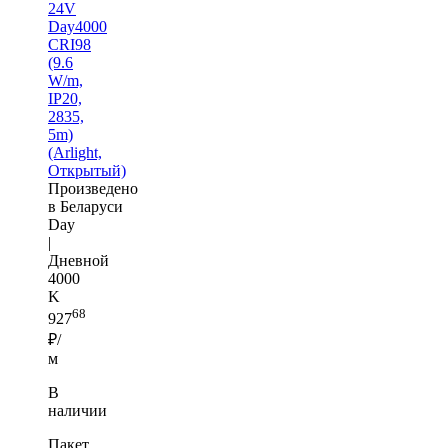
24V
Day4000
CRI98
(9.6
W/m,
IP20,
2835,
5m)
(Arlight,
Открытый)
Произведено
в Беларуси
Day
|
Дневной
4000
K
68
927
₽/
м
В
наличии
Пакет