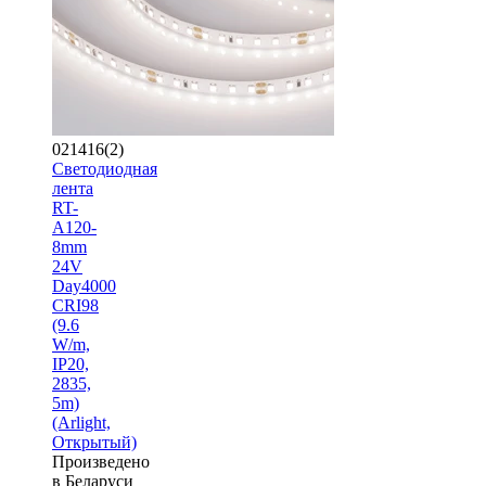
021416(2)
Светодиодная
лента
RT-
A120-
8mm
24V
Day4000
CRI98
(9.6
W/m,
IP20,
2835,
5m)
(Arlight,
Открытый)
Произведено
в Беларуси