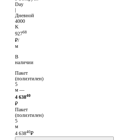
Day
|
Дневной
4000
K
68
927
₽/
м
В
наличии
Пакет
(полиэтилен)
5
м —
40
4 638
₽
Пакет
(полиэтилен)
5
м
40
4 638
₽