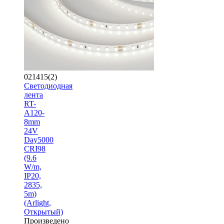
021415(2)
Светодиодная
лента
RT-
A120-
8mm
24V
Day5000
CRI98
(9.6
W/m,
IP20,
2835,
5m)
(Arlight,
Открытый)
Произведено