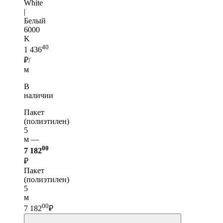
White
|
Белый
6000
K
40
1 436
₽/
м
В
наличии
Пакет
(полиэтилен)
5
м —
00
7 182
₽
Пакет
(полиэтилен)
5
м
00
7 182
₽