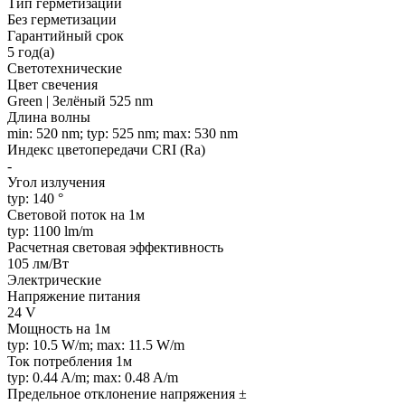
Тип герметизации
Без герметизации
Гарантийный срок
5 год(а)
Светотехнические
Цвет свечения
Green | Зелёный 525 nm
Длина волны
min: 520 nm; typ: 525 nm; max: 530 nm
Индекс цветопередачи CRI (Ra)
-
Угол излучения
typ: 140 °
Световой поток на 1м
typ: 1100 lm/m
Расчетная световая эффективность
105 лм/Вт
Электрические
Напряжение питания
24 V
Мощность на 1м
typ: 10.5 W/m; max: 11.5 W/m
Ток потребления 1м
typ: 0.44 A/m; max: 0.48 A/m
Предельное отклонение напряжения ±