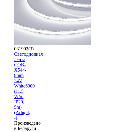
031902(3)
Светодиодная
лента
COB-
X544-
8mm
24V
White6000
(11.5
W/m,
IP20,
5m)
(Arlight,
-)
Произведено
в Беларуси