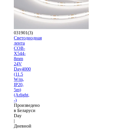
031901(3)
Светодиодная
лента
COB-
X544-
8mm
24V
Day4000
(11.5
W/m,
IP20,
5m)
(Arlight,
-)
Произведено
в Беларуси
Day
|
Дневной