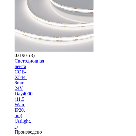
031901(3)
Светодиодная
лента
COB-
X544-
8mm
24V
Day4000
(11.5
W/m,
IP20,
5m)
(Arlight,
-)
Произведено