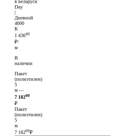
в Беларуси
Day
|
Дневной
4000
K
40
1 436
₽/
м
В
наличии
Пакет
(полиэтилен)
5
м —
00
7 182
₽
Пакет
(полиэтилен)
5
м
00
7 182
₽