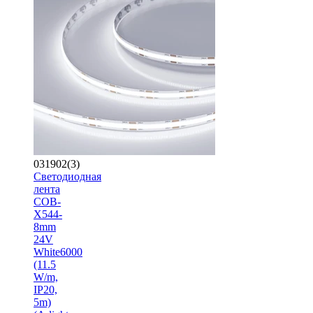
031902(3)
Светодиодная
лента
COB-
X544-
8mm
24V
White6000
(11.5
W/m,
IP20,
5m)