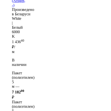
(Arlight,
-)
Произведено
в Беларуси
White
|
Белый
6000
K
40
1 436
₽/
м
В
наличии
Пакет
(полиэтилен)
5
м —
00
7 182
₽
Пакет
(полиэтилен)
5