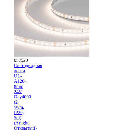
057520
Светодиодная
лента
UL-
A120-
8mm
24V
Day4000
(2
W/m,
IP20,
5m)
(Arlight,
Открытый)