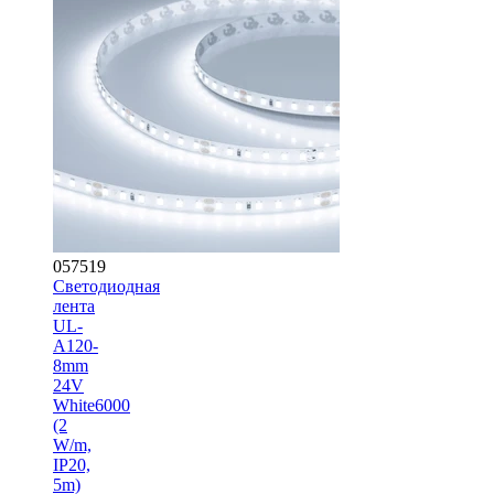
057519
Светодиодная
лента
UL-
A120-
8mm
24V
White6000
(2
W/m,
IP20,
5m)