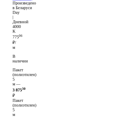
Произведено
в Беларуси
Day
|
Дневной
4000
K
06
775
₽/
м
В
наличии
Пакет
(полиэтилен)
5
м —
30
3 875
₽
Пакет
(полиэтилен)
5
м