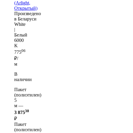
(Arlight,
Открытый)
Произведено
в Беларуси
White
|
Белый
6000
K
06
775
₽/
м
В
наличии
Пакет
(полиэтилен)
5
м —
30
3 875
₽
Пакет
(полиэтилен)