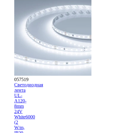
057519
Светодиодная
лента
UL-
A120-
8mm
24V
White6000
(2
W/m,
IP20,