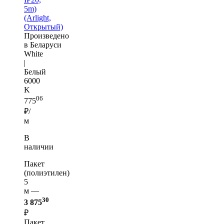
5m)
(Arlight,
Открытый)
Произведено
в Беларуси
White
|
Белый
6000
K
06
775
₽/
м
В
наличии
Пакет
(полиэтилен)
5
м —
30
3 875
₽
Пакет