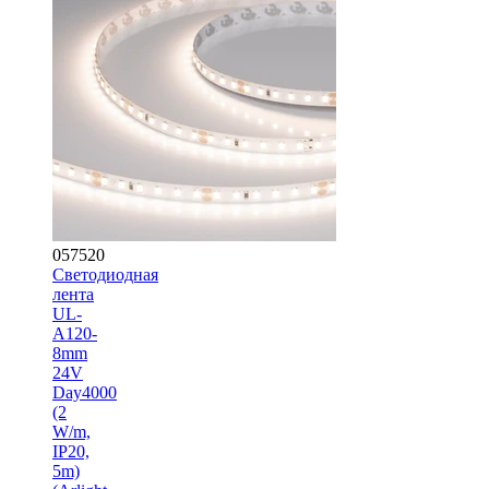
057520
Светодиодная
лента
UL-
A120-
8mm
24V
Day4000
(2
W/m,
IP20,
5m)