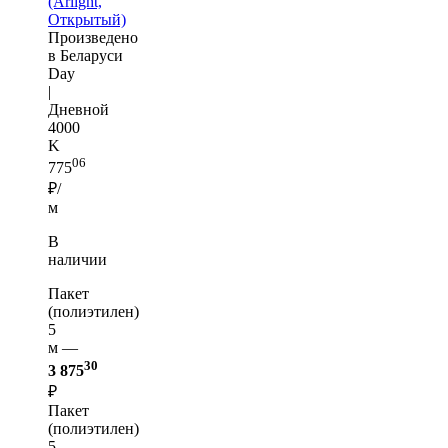
(Arlight,
Открытый)
Произведено
в Беларуси
Day
|
Дневной
4000
K
06
775
₽/
м
В
наличии
Пакет
(полиэтилен)
5
м —
30
3 875
₽
Пакет
(полиэтилен)
5