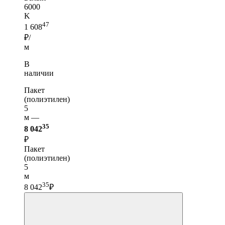
6000
K
47
1 608
₽/
м
В
наличии
Пакет
(полиэтилен)
5
м —
35
8 042
₽
Пакет
(полиэтилен)
5
м
35
8 042
₽