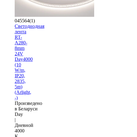
045564(1)
Светодиодная
лента
RT-
A280-
8mm
24V
Day4000
(10
W/m,
IP20,
2835,
5m)
(Arlight,
-)
Произведено
в Беларуси
Day
|
Дневной
4000
K