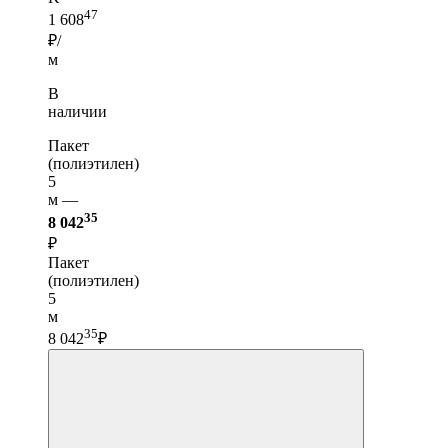
47
1 608
₽/
м
В
наличии
Пакет
(полиэтилен)
5
м —
35
8 042
₽
Пакет
(полиэтилен)
5
м
35
8 042
₽