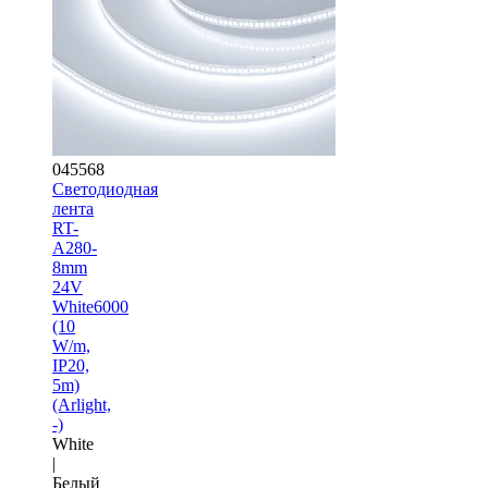
045568
Светодиодная
лента
RT-
A280-
8mm
24V
White6000
(10
W/m,
IP20,
5m)
(Arlight,
-)
White
|
Белый