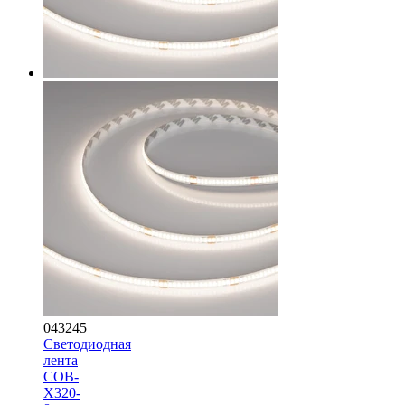
043245
Светодиодная
лента
COB-
X320-