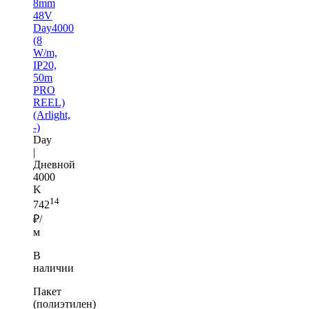
8mm
48V
Day4000
(8
W/m,
IP20,
50m
PRO
REEL)
(Arlight,
-)
Day
|
Дневной
4000
K
14
742
₽/
м
В
наличии
Пакет
(полиэтилен)