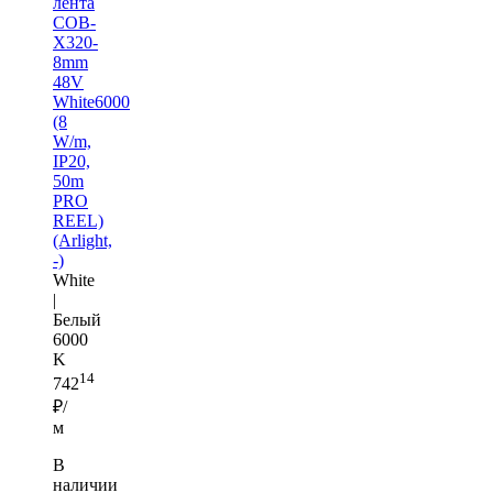
лента
COB-
X320-
8mm
48V
White6000
(8
W/m,
IP20,
50m
PRO
REEL)
(Arlight,
-)
White
|
Белый
6000
K
14
742
₽/
м
В
наличии