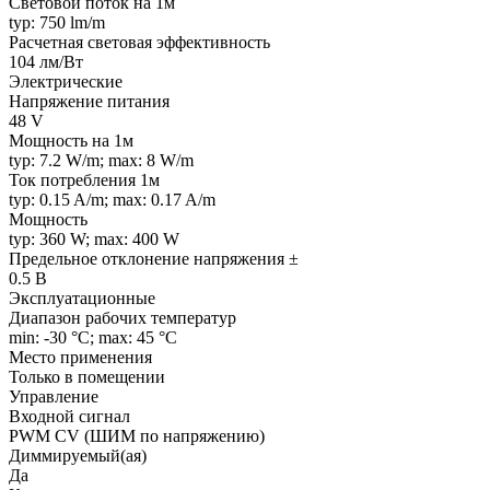
Световой поток на 1м
typ: 750 lm/m
Расчетная световая эффективность
104 лм/Вт
Электрические
Напряжение питания
48 V
Мощность на 1м
typ: 7.2 W/m; max: 8 W/m
Ток потребления 1м
typ: 0.15 A/m; max: 0.17 A/m
Мощность
typ: 360 W; max: 400 W
Предельное отклонение напряжения ±
0.5 В
Эксплуатационные
Диапазон рабочих температур
min: -30 °C; max: 45 °C
Место применения
Только в помещении
Управление
Входной сигнал
PWM СV (ШИМ по напряжению)
Диммируемый(ая)
Да