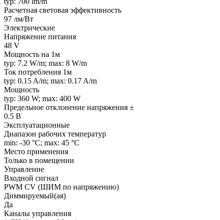
typ: 700 lm/m
Расчетная световая эффективность
97 лм/Вт
Электрические
Напряжение питания
48 V
Мощность на 1м
typ: 7.2 W/m; max: 8 W/m
Ток потребления 1м
typ: 0.15 A/m; max: 0.17 A/m
Мощность
typ: 360 W; max: 400 W
Предельное отклонение напряжения ±
0.5 В
Эксплуатационные
Диапазон рабочих температур
min: -30 °C; max: 45 °C
Место применения
Только в помещении
Управление
Входной сигнал
PWM СV (ШИМ по напряжению)
Диммируемый(ая)
Да
Каналы управления