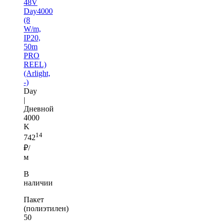
48V
Day4000
(8
W/m,
IP20,
50m
PRO
REEL)
(Arlight,
-)
Day
|
Дневной
4000
K
14
742
₽/
м
В
наличии
Пакет
(полиэтилен)
50