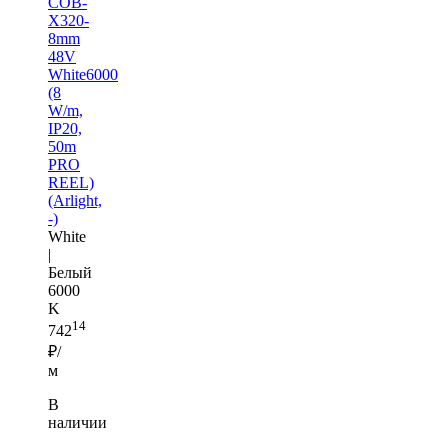
COB-
X320-
8mm
48V
White6000
(8
W/m,
IP20,
50m
PRO
REEL)
(Arlight,
-)
White
|
Белый
6000
K
14
742
₽/
м
В
наличии