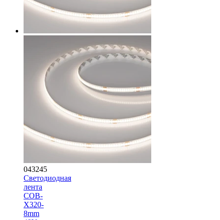
043245
Светодиодная
лента
COB-
X320-
8mm