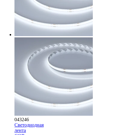
043246
Светодиодная
лента