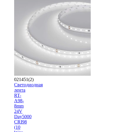
021451(2)
Светодиодная
лента
RT-
A98-
8mm
24V
Day5000
CRI98
(10