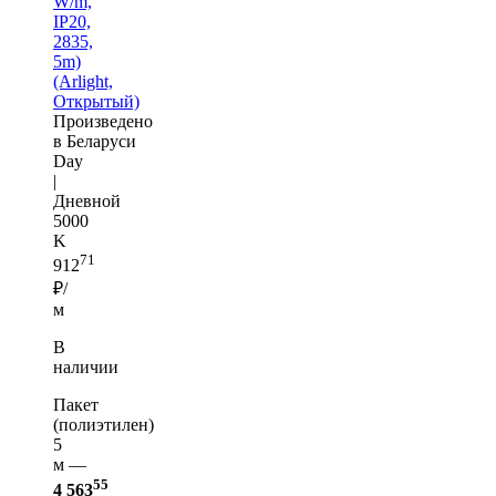
W/m,
IP20,
2835,
5m)
(Arlight,
Открытый)
Произведено
в Беларуси
Day
|
Дневной
5000
K
71
912
₽/
м
В
наличии
Пакет
(полиэтилен)
5
м —
55
4 563