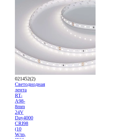
021452(2)
Светодиодная
лента
RT-
A98-
8mm
24V
Day4000
CRI98
(10
W/m,