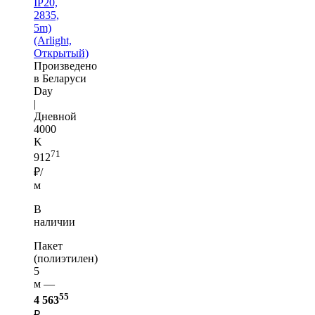
IP20,
2835,
5m)
(Arlight,
Открытый)
Произведено
в Беларуси
Day
|
Дневной
4000
K
71
912
₽/
м
В
наличии
Пакет
(полиэтилен)
5
м —
55
4 563
₽