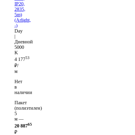
IP20,
2835,
5m)
(Arlight,
-)
Day
|
Дневной
5000
K
53
4 177
₽/
м
Нет
в
наличии
Пакет
(полиэтилен)
5
м —
65
20 887
₽