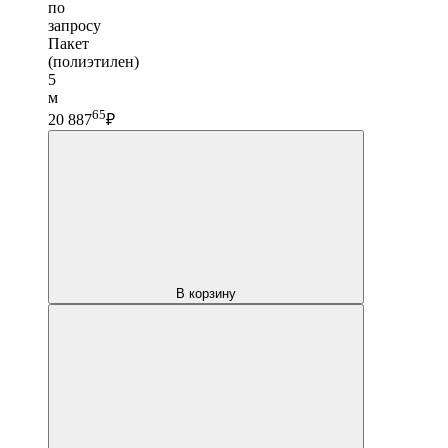
по
запросу
Пакет
(полиэтилен)
5
м
65
20 887
₽
В корзину