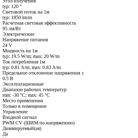
Угол излучения
typ: 120 °
Световой поток на 1м
typ: 1850 lm/m
Расчетная световая эффективность
95 лм/Вт
Электрические
Напряжение питания
24 V
Мощность на 1м
typ: 19.5 W/m; max: 20 W/m
Ток потребления 1м
typ: 0.81 A/m; max: 0.83 A/m
Предельное отклонение напряжения ±
0.5 В
Эксплуатационные
Диапазон рабочих температур
min: -30 °C; max: 45 °C
Место применения
Только в помещении
Управление
Входной сигнал
PWM СV (ШИМ по напряжению)
Диммируемый(ая)
Да