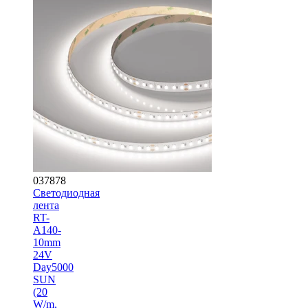
037878
Светодиодная
лента
RT-
A140-
10mm
24V
Day5000
SUN
(20
W/m,