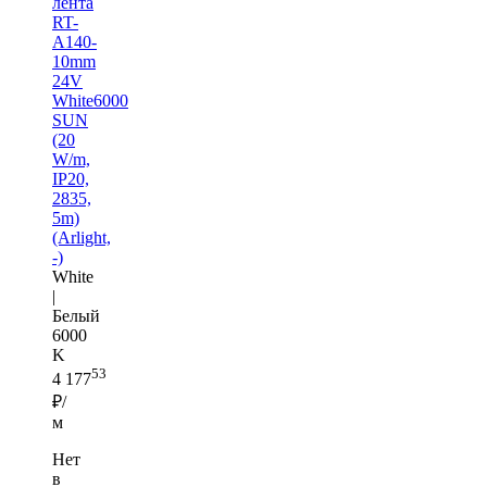
лента
RT-
A140-
10mm
24V
White6000
SUN
(20
W/m,
IP20,
2835,
5m)
(Arlight,
-)
White
|
Белый
6000
K
53
4 177
₽/
м
Нет
в