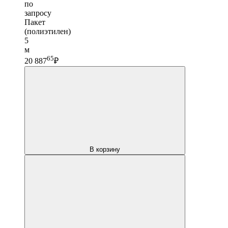
по
запросу
Пакет
(полиэтилен)
5
м
65
20 887
₽
В корзину