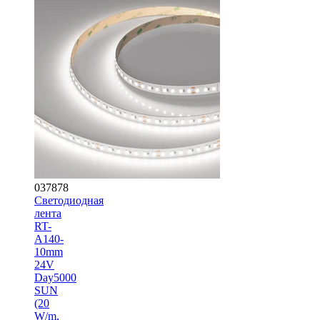
037878
Светодиодная
лента
RT-
A140-
10mm
24V
Day5000
SUN
(20
W/m,