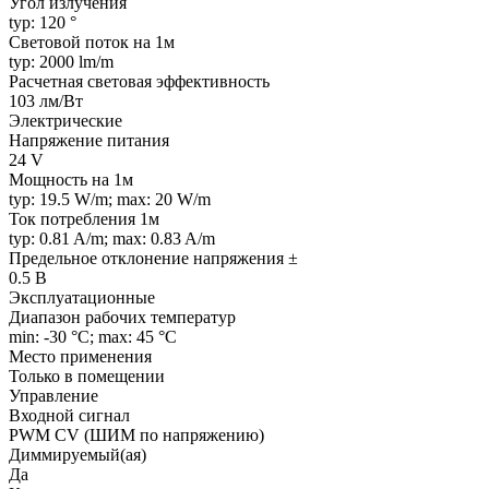
Угол излучения
typ: 120 °
Световой поток на 1м
typ: 2000 lm/m
Расчетная световая эффективность
103 лм/Вт
Электрические
Напряжение питания
24 V
Мощность на 1м
typ: 19.5 W/m; max: 20 W/m
Ток потребления 1м
typ: 0.81 A/m; max: 0.83 A/m
Предельное отклонение напряжения ±
0.5 В
Эксплуатационные
Диапазон рабочих температур
min: -30 °C; max: 45 °C
Место применения
Только в помещении
Управление
Входной сигнал
PWM СV (ШИМ по напряжению)
Диммируемый(ая)
Да