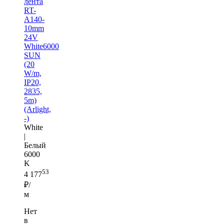
лента
RT-
A140-
10mm
24V
White6000
SUN
(20
W/m,
IP20,
2835,
5m)
(Arlight,
-)
White
|
Белый
6000
K
53
4 177
₽/
м
Нет
в