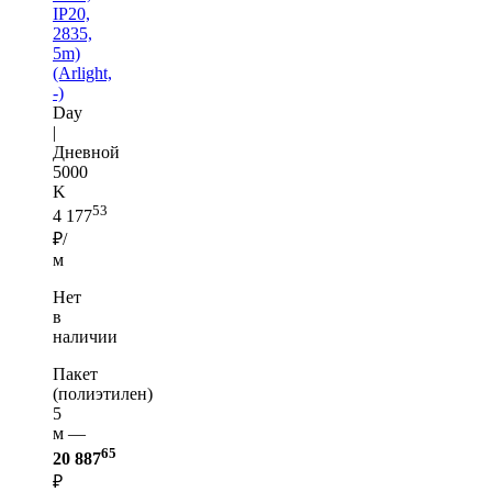
IP20,
2835,
5m)
(Arlight,
-)
Day
|
Дневной
5000
K
53
4 177
₽/
м
Нет
в
наличии
Пакет
(полиэтилен)
5
м —
65
20 887
₽