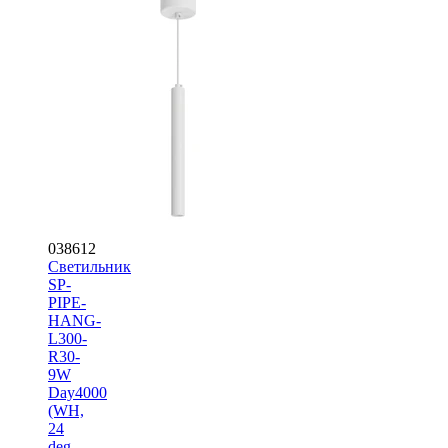
038612
Светильник
SP-
PIPE-
HANG-
L300-
R30-
9W
Day4000
(WH,
24
deg,