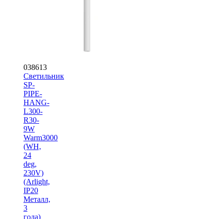
038613
Светильник
SP-
PIPE-
HANG-
L300-
R30-
9W
Warm3000
(WH,
24
deg,
230V)
(Arlight,
IP20
Металл,
3
года)