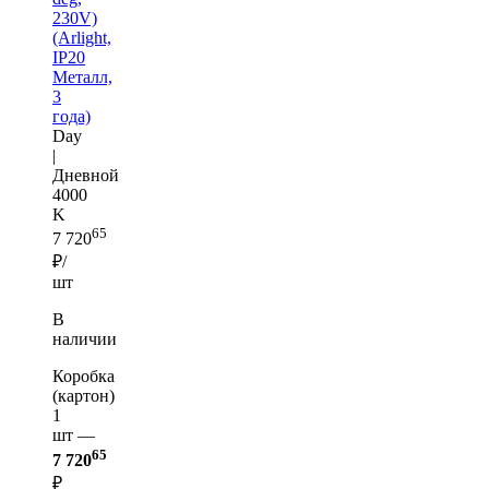
230V)
(Arlight,
IP20
Металл,
3
года)
Day
|
Дневной
4000
K
65
7 720
₽/
шт
В
наличии
Коробка
(картон)
1
шт —
65
7 720
₽