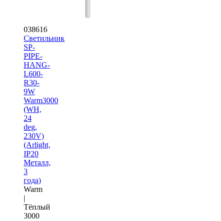
038616
Светильник
SP-
PIPE-
HANG-
L600-
R30-
9W
Warm3000
(WH,
24
deg,
230V)
(Arlight,
IP20
Металл,
3
года)
Warm
|
Тёплый
3000