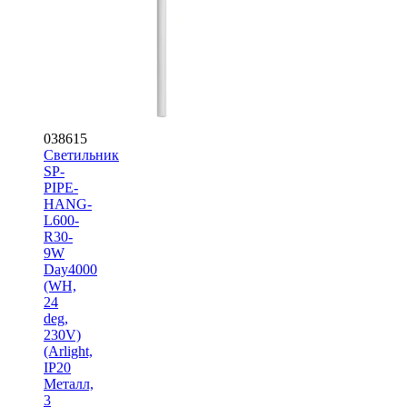
038615
Светильник
SP-
PIPE-
HANG-
L600-
R30-
9W
Day4000
(WH,
24
deg,
230V)
(Arlight,
IP20
Металл,
3