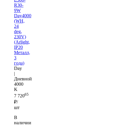
R30-
9W
Day4000
(WH,
24
deg,
230V)
(Arlight,
IP20
Металл,
3
года)
Day
|
Дневной
4000
K
65
7 720
₽/
шт
В
наличии