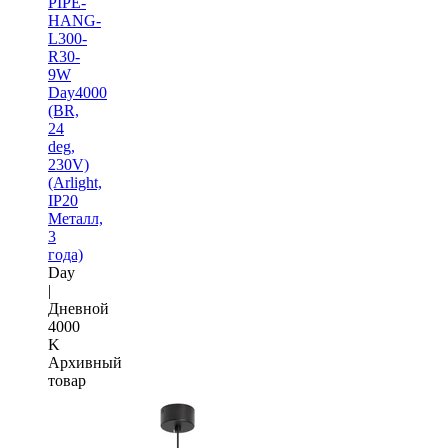
PIPE-
HANG-
L300-
R30-
9W
Day4000
(BR,
24
deg,
230V)
(Arlight,
IP20
Металл,
3
года)
Day
|
Дневной
4000
K
Архивный
товар