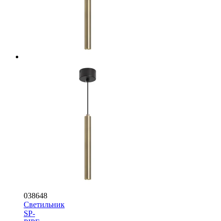
038648
Светильник
SP-