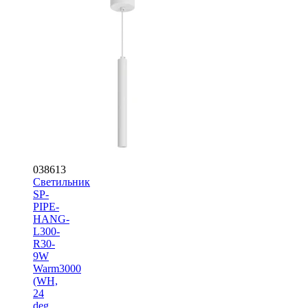
038613
Светильник
SP-
PIPE-
HANG-
L300-
R30-
9W
Warm3000
(WH,
24
deg,