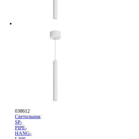
038612
Светильник
SP-
PIPE-
HANG-
L300-