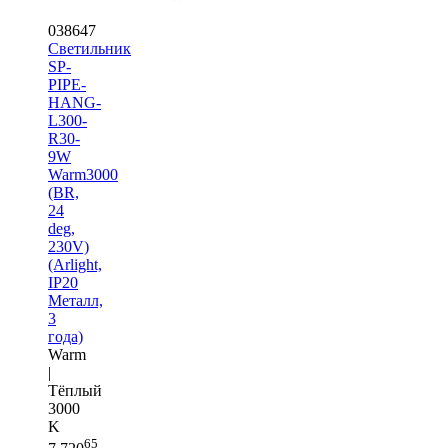
038647
Светильник
SP-
PIPE-
HANG-
L300-
R30-
9W
Warm3000
(BR,
24
deg,
230V)
(Arlight,
IP20
Металл,
3
года)
Warm
|
Тёплый
3000
K
65