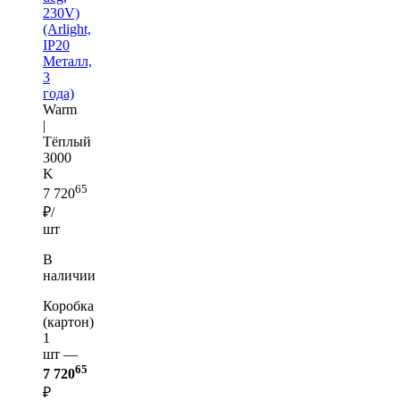
230V)
(Arlight,
IP20
Металл,
3
года)
Warm
|
Тёплый
3000
K
65
7 720
₽/
шт
В
наличии
Коробка
(картон)
1
шт —
65
7 720
₽