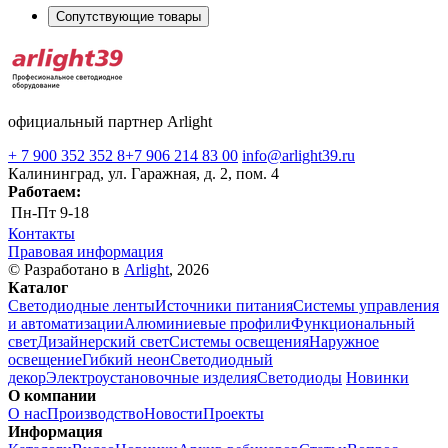
Сопутствующие товары
официальный партнер Arlight
+ 7 900 352 352 8
+7 906 214 83 00
info@arlight39.ru
Калининград, ул. Гаражная, д. 2, пом. 4
Работаем:
Пн-Пт
9-18
Контакты
Правовая информация
© Разработано в
Arlight
, 2026
Каталог
Светодиодные ленты
Источники питания
Системы управления
и автоматизации
Алюминиевые профили
Функциональный
свет
Дизайнерский свет
Системы освещения
Наружное
освещение
Гибкий неон
Светодиодный
декор
Электроустановочные изделия
Светодиоды
Новинки
О компании
О нас
Производство
Новости
Проекты
Информация