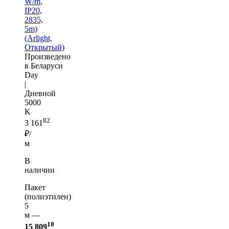
W/m,
IP20,
2835,
5m)
(Arlight,
Открытый)
Произведено
в Беларуси
Day
|
Дневной
5000
K
82
3 161
₽/
м
В
наличии
Пакет
(полиэтилен)
5
м —
10
15 809