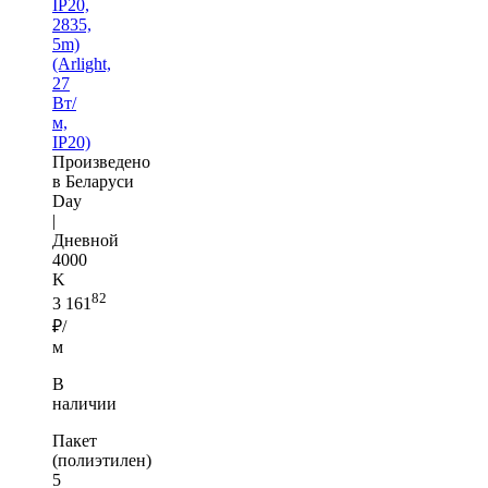
IP20,
2835,
5m)
(Arlight,
27
Вт/
м,
IP20)
Произведено
в Беларуси
Day
|
Дневной
4000
K
82
3 161
₽/
м
В
наличии
Пакет
(полиэтилен)
5