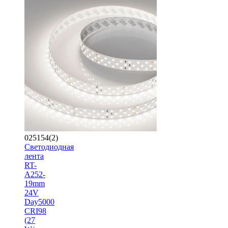
025154(2)
Светодиодная
лента
RT-
A252-
19mm
24V
Day5000
CRI98
(27