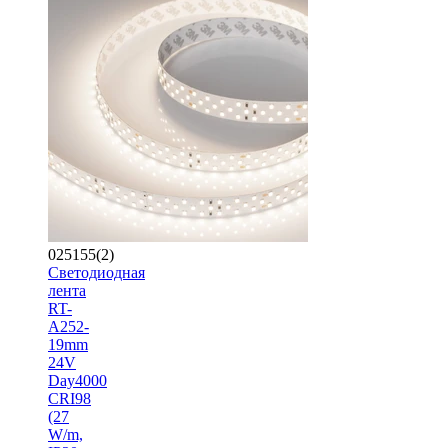
025155(2)
Светодиодная
лента
RT-
A252-
19mm
24V
Day4000
CRI98
(27
W/m,