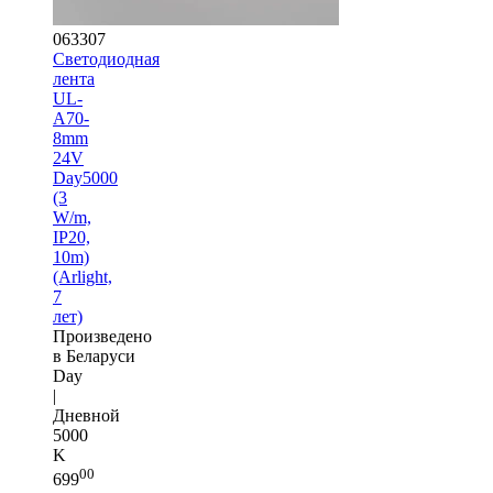
063307
Светодиодная
лента
UL-
A70-
8mm
24V
Day5000
(3
W/m,
IP20,
10m)
(Arlight,
7
лет)
Произведено
в Беларуси
Day
|
Дневной
5000
K
00
699