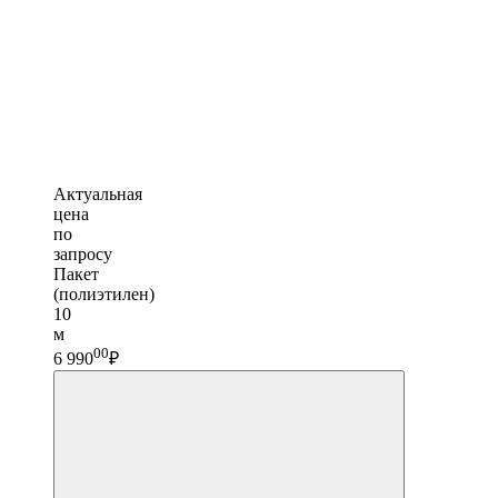
Актуальная
цена
по
запросу
Пакет
(полиэтилен)
10
м
00
6 990
₽