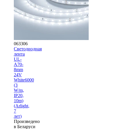
063306
Светодиодная
лента
UL-
A70-
8mm
24V
White6000
(3
W/m,
IP20,
10m)
(Arlight,
7
лет)
Произведено
в Беларуси