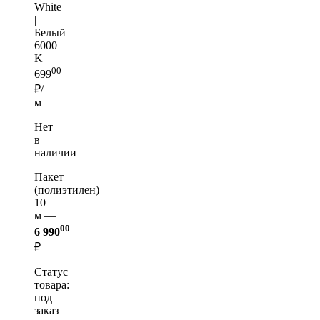
White
|
Белый
6000
K
00
699
₽/
м
Нет
в
наличии
Пакет
(полиэтилен)
10
м —
00
6 990
₽
Статус
товара:
под
заказ