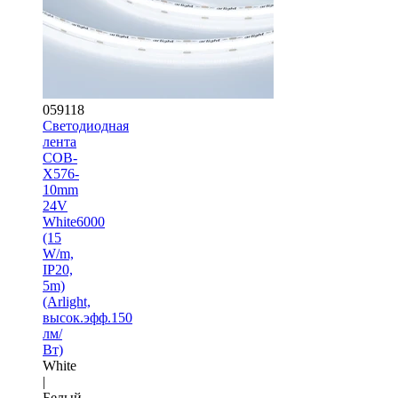
059118
Светодиодная
лента
COB-
X576-
10mm
24V
White6000
(15
W/m,
IP20,
5m)
(Arlight,
высок.эфф.150
лм/
Вт)
White
|
Белый