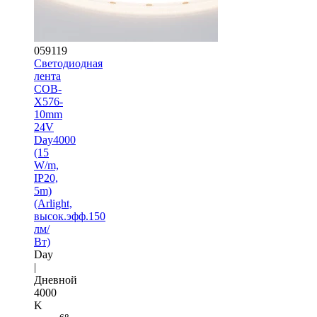
059119
Светодиодная
лента
COB-
X576-
10mm
24V
Day4000
(15
W/m,
IP20,
5m)
(Arlight,
высок.эфф.150
лм/
Вт)
Day
|
Дневной
4000
K