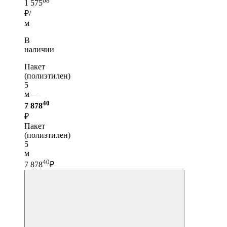
68
1 575
₽/
м
В
наличии
Пакет
(полиэтилен)
5
м —
40
7 878
₽
Пакет
(полиэтилен)
5
м
40
7 878
₽