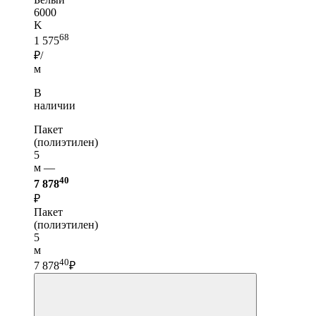
6000
K
68
1 575
₽/
м
В
наличии
Пакет
(полиэтилен)
5
м —
40
7 878
₽
Пакет
(полиэтилен)
5
м
40
7 878
₽