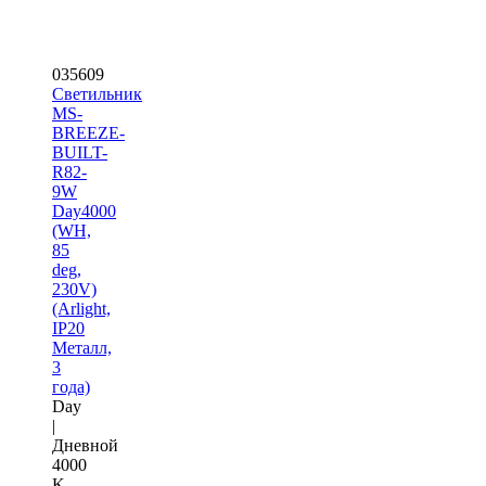
035609
Светильник
MS-
BREEZE-
BUILT-
R82-
9W
Day4000
(WH,
85
deg,
230V)
(Arlight,
IP20
Металл,
3
года)
Day
|
Дневной
4000
K