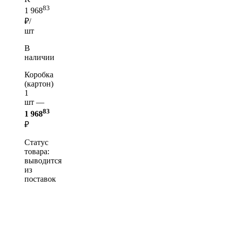
83
1 968
₽/
шт
В
наличии
Коробка
(картон)
1
шт —
83
1 968
₽
Статус
товара:
выводится
из
поставок